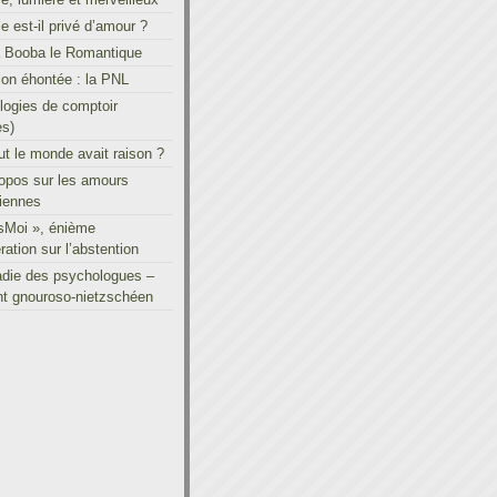
le est-il privé d’amour ?
à Booba le Romantique
on éhontée : la PNL
ogies de comptoir
es)
out le monde avait raison ?
ropos sur les amours
iennes
sMoi », énième
ration sur l’abstention
adie des psychologues –
t gnouroso-nietzschéen