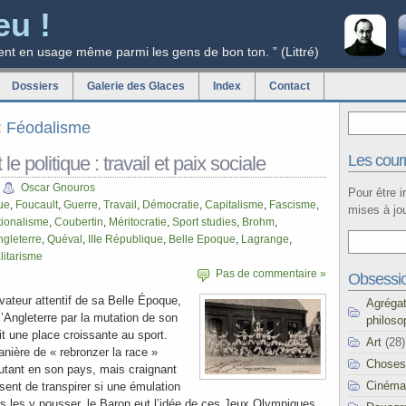
eu !
ent en usage même parmi les gens de bon ton. ” (Littré)
Dossiers
Galerie des Glaces
Index
Contact
g: Féodalisme
Les courr
 le politique : travail et paix sociale
Oscar Gnouros
Pour être 
que
,
Foucault
,
Guerre
,
Travail
,
Démocratie
,
Capitalisme
,
Fascisme
,
mises à jou
ionalisme
,
Coubertin
,
Méritocratie
,
Sport studies
,
Brohm
,
ngleterre
,
Quéval
,
IIIe République
,
Belle Epoque
,
Lagrange
,
litarisme
Pas de commentaire »
Obsessi
vateur attentif de sa Belle Époque,
Agréga
l’Angleterre par la mutation de son
philoso
t une place croissante au sport.
Art
(28)
nière de « rebronzer la race »
Choses
 autant en son pays, mais craignant
Cinéma
sent de transpirer si une émulation
as les y pousser, le Baron eut l’idée de ces Jeux Olympiques