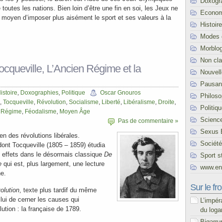
Doxogr
toutes les nations. Bien loin d’être une fin en soi, les Jeux ne
Econom
e moyen d’imposer plus aisément le sport et ses valeurs à la
Histoire
Modes 
Morblo
Non cl
ocqueville, L’Ancien Régime et la
Nouvel
Pausani
istoire
,
Doxographies
,
Politique
Oscar Gnouros
Philoso
,
Tocqueville
,
Révolution
,
Socialisme
,
Liberté
,
Libéralisme
,
Droite
,
Politiq
 Régime
,
Féodalisme
,
Moyen Âge
Scienc
Pas de commentaire »
Sexus 
ien des révolutions libérales.
Société
ont Tocqueville (1805 – 1859) étudia
s effets dans le désormais classique
De
Sport s
ue
qui est, plus largement, une lecture
www.end
ne.
Sur le fro
olution
, texte plus tardif du même
 lui de cerner les causes qui
L’impér
lution : la française de 1789.
du loga
Bigarru