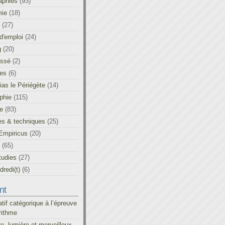
aphies
(93)
ie
(18)
(27)
d'emploi
(24)
g
(20)
assé
(2)
les
(6)
as le Périégète
(14)
phie
(115)
ue
(83)
es & techniques
(25)
Empiricus
(20)
(65)
tudies
(27)
redi(t)
(6)
nt
atif catégorique à l’épreuve
rithme
re, lumière et merveilleux