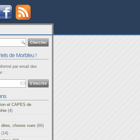
iels de Morbleu !
informé par email des
r :
ons
tion et CAPES de
phie
(4)
 dites, choses vues
(66)
(14)