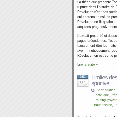
La thèse que présente Toc
rupture dans l’histoire de F
Révolution n’est pas sorti
qui contenait ainsi les pr
Révolution ne fit qu’abolir
acquises progressivement 
L’extrait présenté ci-desso
pages précédentes, Tocquev
faussement être les fruits
avoir minutieusement reco
Révolution en est sortie 
Lire la suite »
Limites des
DÉC
07
sportive
Sport studies
Technique
,
Prép
Training
,
psycho
Bouddhisme
,
En