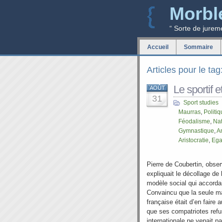
Morbl
“ Sorte de jurem
Accueil
Sommaire
Articles pour le ta
Le sportif et
AOÛT
31
Sport studies
Maurras
,
Politi
Féodalisme
,
Nat
Gymnastique
,
A
Aristocratie
,
Ega
Pierre de Coubertin, obser
expliquait le décollage de 
modèle social qui accordai
Convaincu que la seule ma
française était d’en faire
que ses compatriotes refu
internationale ne venait p