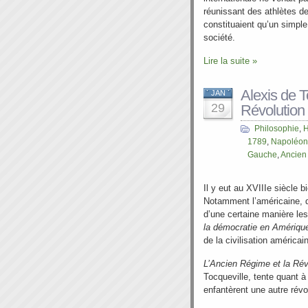
réunissant des athlètes de 
constituaient qu’un simpl
société.
Lire la suite »
Alexis de T
JAN
29
Révolution
Philosophie
,
H
1789
,
Napoléon
Gauche
,
Ancien
Il y eut au XVIIIe siècle b
Notamment l’américaine, d
d’une certaine manière le
la démocratie en Amériq
de la civilisation américai
L’Ancien Régime et la Rév
Tocqueville, tente quant à
enfantèrent une autre révo