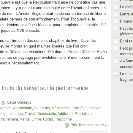
queville est que la Révolution française ne constitue pas une
Le diab
rance. Il y a pour lui une continuité entre l’avant et l’après. La
e de rien. L’Ancien Régime était fondé sur un terreau de liberté
Lettre 
emiers germes de son effondrement. Pour Tocqueville, la
Promoti
 les derniers privilèges féodaux pour compléter les libertés déjà
Psychol
jusqu’au XVIIIe siècle.
(énigm
us est tiré d’un des derniers chapitres du livre. Dans les
Et si t
ille montra en quoi maintes libertés que l’on croit
Petit p
 de la Révolution existaient déjà durant l’Ancien Régime. Après
macron
nstitué ce paysage pré-révolutionnaire, il montre comment la
« #San
presque nécessairement.
considé
La mal
fragmen
 fruits du travail sur la performance
Oscar Gnouros
aration
,
Artistocratie
,
Coubertin
,
Méritocratie
,
Privilège
,
Interval
logie
,
dopage
,
Travail
,
Démocratie
,
Addiction
,
Féodalisme
,
trainement
,
Mérite
,
Limite
,
Corps
,
Fractionné
Pas de commentaire »