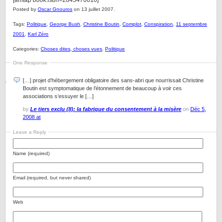
[amtap book:isbn=2845470010]
Posted by
Oscar Gnouros
on 13 juillet 2007.
Tags:
Politique
,
George Bush
,
Christine Boutin
,
Complot
,
Conspiration
,
11 septembre
2001
,
Karl Zéro
Categories:
Choses dites, choses vues
,
Politique
One Response
[…] projet d’hébergement obligatoire des sans-abri que nourrissait Christine
Boutin est symptomatique de l’étonnement de beaucoup à voir ces
associations s’essuyer le […]
by
Le tiers exclu (II): la fabrique du consentement à la misère
on
Déc 5,
2008 at
Leave a Reply
Name (required)
Email (required, but never shared)
Web