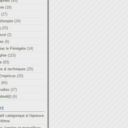
aphies
(93)
ie
(18)
(27)
d'emploi
(24)
g
(20)
assé
(2)
les
(6)
as le Périégète
(14)
phie
(115)
ue
(83)
es & techniques
(25)
Empiricus
(20)
(65)
tudies
(27)
redi(t)
(6)
nt
atif catégorique à l’épreuve
rithme
re, lumière et merveilleux