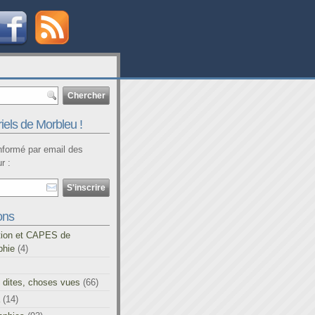
iels de Morbleu !
informé par email des
r :
ons
tion et CAPES de
phie
(4)
 dites, choses vues
(66)
(14)