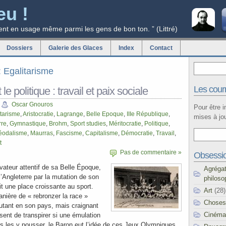
eu !
ent en usage même parmi les gens de bon ton. ” (Littré)
Dossiers
Galerie des Glaces
Index
Contact
: Egalitarisme
Les courr
 le politique : travail et paix sociale
Oscar Gnouros
Pour être 
itarisme
,
Aristocratie
,
Lagrange
,
Belle Epoque
,
IIIe République
,
mises à jou
rre
,
Gymnastique
,
Brohm
,
Sport studies
,
Méritocratie
,
Politique
,
éodalisme
,
Maurras
,
Fascisme
,
Capitalisme
,
Démocratie
,
Travail
,
t
Pas de commentaire »
Obsessi
vateur attentif de sa Belle Époque,
Agréga
l’Angleterre par la mutation de son
philoso
t une place croissante au sport.
Art
(28)
nière de « rebronzer la race »
Choses
 autant en son pays, mais craignant
Cinéma
sent de transpirer si une émulation
as les y pousser, le Baron eut l’idée de ces Jeux Olympiques