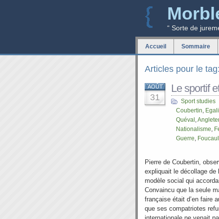
Morbl
“ Sorte de jurem
Accueil
Sommaire
Articles pour le tag
Le sportif et
AOÛT
31
Sport studies
Coubertin
,
Egal
Quéval
,
Anglete
Nationalisme
,
F
Guerre
,
Foucaul
Pierre de Coubertin, obser
expliquait le décollage de 
modèle social qui accordai
Convaincu que la seule ma
française était d’en faire
que ses compatriotes refu
internationale ne venait p