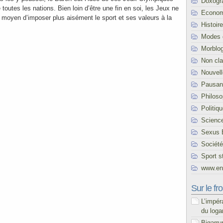
Doxogr
toutes les nations. Bien loin d’être une fin en soi, les Jeux ne
Econom
e moyen d’imposer plus aisément le sport et ses valeurs à la
Histoire
Modes 
Morblo
Non cl
Nouvel
Pausani
Philoso
Politiq
Scienc
Sexus 
Société
Sport s
www.end
Sur le fro
L’impér
du loga
Bigarru