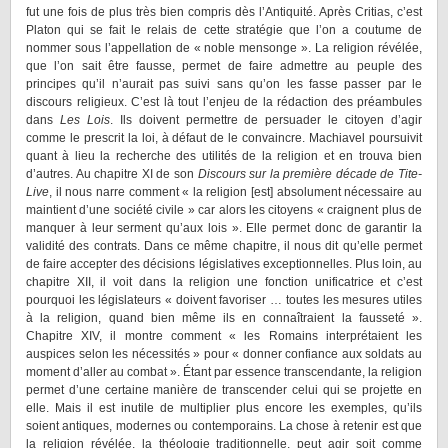
fut une fois de plus très bien compris dès l’Antiquité. Après Critias, c’est
Platon qui se fait le relais de cette stratégie que l’on a coutume de
nommer sous l’appellation de « noble mensonge ». La religion révélée,
que l’on sait être fausse, permet de faire admettre au peuple des
principes qu’il n’aurait pas suivi sans qu’on les fasse passer par le
discours religieux. C’est là tout l’enjeu de la rédaction des préambules
dans
Les
Lois
. Ils doivent permettre de persuader le citoyen d’agir
comme le prescrit la loi, à défaut de le convaincre. Machiavel poursuivit
quant à lieu la recherche des utilités de la religion et en trouva bien
d’autres. Au chapitre XI de son
Discours sur la première décade de Tite-
Live
, il nous narre comment « la religion [est] absolument nécessaire au
maintient d’une société civile » car alors les citoyens « craignent plus de
manquer à leur serment qu’aux lois ». Elle permet donc de garantir la
validité des contrats. Dans ce même chapitre, il nous dit qu’elle permet
de faire accepter des décisions législatives exceptionnelles. Plus loin, au
chapitre XII, il voit dans la religion une fonction unificatrice et c’est
pourquoi les législateurs « doivent favoriser … toutes les mesures utiles
à la religion, quand bien même ils en connaîtraient la fausseté ».
Chapitre XIV, il montre comment « les Romains interprétaient les
auspices selon les nécessités » pour « donner confiance aux soldats au
moment d’aller au combat ». Étant par essence transcendante, la religion
permet d’une certaine manière de transcender celui qui se projette en
elle. Mais il est inutile de multiplier plus encore les exemples, qu’ils
soient antiques, modernes ou contemporains. La chose à retenir est que
la religion révélée, la théologie traditionnelle, peut agir soit comme