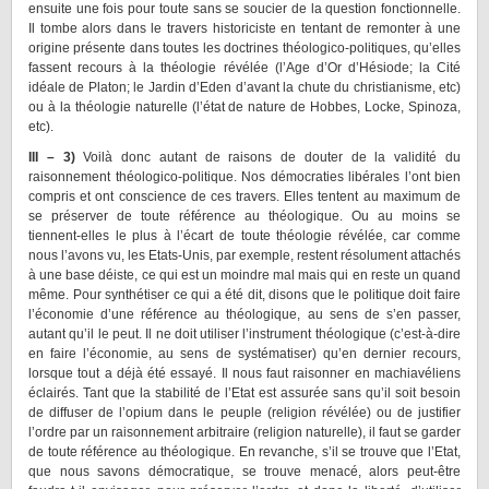
ensuite une fois pour toute sans se soucier de la question fonctionnelle.
Il tombe alors dans le travers historiciste en tentant de remonter à une
origine présente dans toutes les doctrines théologico-politiques, qu’elles
fassent recours à la théologie révélée (l’Age d’Or d’Hésiode; la Cité
idéale de Platon; le Jardin d’Eden d’avant la chute du christianisme, etc)
ou à la théologie naturelle (l’état de nature de Hobbes, Locke, Spinoza,
etc).
III – 3)
Voilà donc autant de raisons de douter de la validité du
raisonnement théologico-politique. Nos démocraties libérales l’ont bien
compris et ont conscience de ces travers. Elles tentent au maximum de
se préserver de toute référence au théologique. Ou au moins se
tiennent-elles le plus à l’écart de toute théologie révélée, car comme
nous l’avons vu, les Etats-Unis, par exemple, restent résolument attachés
à une base déiste, ce qui est un moindre mal mais qui en reste un quand
même. Pour synthétiser ce qui a été dit, disons que le politique doit faire
l’économie d’une référence au théologique, au sens de s’en passer,
autant qu’il le peut. Il ne doit utiliser l’instrument théologique (c’est-à-dire
en faire l’économie, au sens de systématiser) qu’en dernier recours,
lorsque tout a déjà été essayé. Il nous faut raisonner en machiavéliens
éclairés. Tant que la stabilité de l’Etat est assurée sans qu’il soit besoin
de diffuser de l’opium dans le peuple (religion révélée) ou de justifier
l’ordre par un raisonnement arbitraire (religion naturelle), il faut se garder
de toute référence au théologique. En revanche, s’il se trouve que l’Etat,
que nous savons démocratique, se trouve menacé, alors peut-être