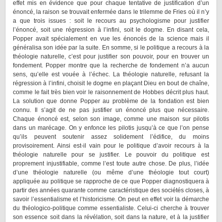
effet mis en évidence que pour chaque tentative de justification d’un
énoncé, la raison se trouvait enfermée dans le trilemme de Fries où il n’y
a que trois issues : soit le recours au psychologisme pour justifier
l’énoncé, soit une régression à l’infini, soit le dogme. En disant cela,
Popper avait spécialement en vue les énoncés de la science mais il
généralisa son idée par la suite. En somme, si le politique a recours à la
théologie naturelle, c’est pour justifier son pouvoir, pour en trouver un
fondement. Popper montre que la recherche de fondement n’a aucun
sens, qu’elle est vouée à l’échec. La théologie naturelle, refusant la
régression à l’infini, choisit le dogme en plaçant Dieu en bout de chaîne,
comme le fait très bien voir le raisonnement de Hobbes décrit plus haut.
La solution que donne Popper au problème de la fondation est bien
connu. Il s’agit de ne pas justifier un énoncé plus que nécessaire.
Chaque énoncé est, selon son image, comme une maison sur pilotis
dans un marécage. On y enfonce les pilotis jusqu’à ce que l’on pense
qu’ils peuvent soutenir assez solidement l’édifice, du moins
provisoirement. Ainsi est-il vain pour le politique d’avoir recours à la
théologie naturelle pour se justifier. Le pouvoir du politique est
proprement injustifiable, comme l’est toute autre chose. De plus, l’idée
d’une théologie naturelle (ou même d’une théologie tout court)
appliquée au politique se rapproche de ce que Popper diagnostiquera à
partir des années quarante comme caractéristique des sociétés closes, à
savoir l’essentialisme et l’historicisme. On peut en effet voir la démarche
du théologico-politique comme essentialiste. Celui-ci cherche à trouver
son essence soit dans la révélation, soit dans la nature, et à la justifier