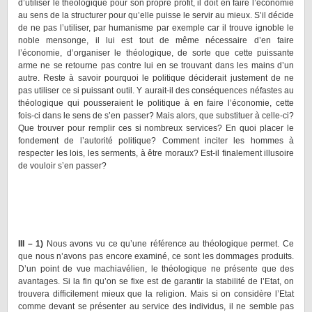
d’utiliser le théologique pour son propre profit, il doit en faire l’économie
au sens de la structurer pour qu’elle puisse le servir au mieux. S’il décide
de ne pas l’utiliser, par humanisme par exemple car il trouve ignoble le
noble mensonge, il lui est tout de même nécessaire d’en faire
l’économie, d’organiser le théologique, de sorte que cette puissante
arme ne se retourne pas contre lui en se trouvant dans les mains d’un
autre. Reste à savoir pourquoi le politique déciderait justement de ne
pas utiliser ce si puissant outil. Y aurait-il des conséquences néfastes au
théologique qui pousseraient le politique à en faire l’économie, cette
fois-ci dans le sens de s’en passer? Mais alors, que substituer à celle-ci?
Que trouver pour remplir ces si nombreux services? En quoi placer le
fondement de l’autorité politique? Comment inciter les hommes à
respecter les lois, les serments, à être moraux? Est-il finalement illusoire
de vouloir s’en passer?
III – 1)
Nous avons vu ce qu’une référence au théologique permet. Ce
que nous n’avons pas encore examiné, ce sont les dommages produits.
D’un point de vue machiavélien, le théologique ne présente que des
avantages. Si la fin qu’on se fixe est de garantir la stabilité de l’Etat, on
trouvera difficilement mieux que la religion. Mais si on considère l’Etat
comme devant se présenter au service des individus, il ne semble pas