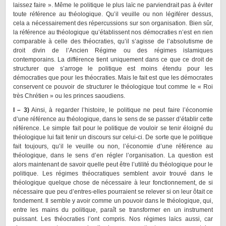
laissez faire ». Même le politique le plus laïc ne parviendrait pas à éviter
toute référence au théologique. Qu’il veuille ou non légiférer dessus,
cela a nécessairement des répercussions sur son organisation. Bien sûr,
la référence au théologique qu’établissent nos démocraties n’est en rien
comparable à celle des théocraties, qu’il s’agisse de l’absolutisme de
droit divin de l’Ancien Régime ou des régimes islamiques
contemporains. La différence tient uniquement dans ce que ce droit de
structurer que s’arroge le politique est moins étendu pour les
démocraties que pour les théocraties. Mais le fait est que les démocrates
conservent ce pouvoir de structurer le théologique tout comme le « Roi
très Chrétien » ou les princes saoudiens.
I – 3)
Ainsi, à regarder l’histoire, le politique ne peut faire l’économie
d’une référence au théologique, dans le sens de se passer d’établir cette
référence. Le simple fait pour le politique de vouloir se tenir éloigné du
théologique lui fait tenir un discours sur celui-ci. De sorte que le politique
fait toujours, qu’il le veuille ou non, l’économie d’une référence au
théologique, dans le sens d’en régler l’organisation. La question est
alors maintenant de savoir quelle peut être l’utilité du théologique pour le
politique. Les régimes théocratiques semblent avoir trouvé dans le
théologique quelque chose de nécessaire à leur fonctionnement, de si
nécessaire que peu d’entres-elles pourraient se relever si on leur ôtait ce
fondement. Il semble y avoir comme un pouvoir dans le théologique, qui,
entre les mains du politique, paraît se transformer en un instrument
puissant. Les théocraties l’ont compris. Nos régimes laïcs aussi, car