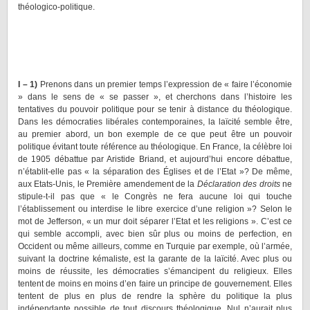
théologico-politique.
I – 1)
Prenons dans un premier temps l’expression de « faire l’économie
» dans le sens de « se passer », et cherchons dans l’histoire les
tentatives du pouvoir politique pour se tenir à distance du théologique.
Dans les démocraties libérales contemporaines, la laïcité semble être,
au premier abord, un bon exemple de ce que peut être un pouvoir
politique évitant toute référence au théologique. En France, la célèbre loi
de 1905 débattue par Aristide Briand, et aujourd’hui encore débattue,
n’établit-elle pas « la séparation des Églises et de l’Etat »? De même,
aux Etats-Unis, le Première amendement de la
Déclaration des droits
ne
stipule-t-il pas que « le Congrès ne fera aucune loi qui touche
l’établissement ou interdise le libre exercice d’une religion »? Selon le
mot de Jefferson, « un mur doit séparer l’Etat et les religions ». C’est ce
qui semble accompli, avec bien sûr plus ou moins de perfection, en
Occident ou même ailleurs, comme en Turquie par exemple, où l’armée,
suivant la doctrine kémaliste, est la garante de la laïcité. Avec plus ou
moins de réussite, les démocraties s’émancipent du religieux. Elles
tentent de moins en moins d’en faire un principe de gouvernement. Elles
tentent de plus en plus de rendre la sphère du politique la plus
indépendante possible de tout discours théologique. Nul n’aurait plus