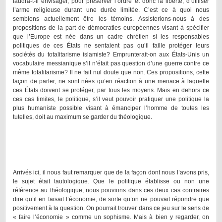
faudra-t-il envisager, pour préserver l’ordre et donc la liberté, d’utiliser
l’arme religieuse durant une durée limitée. C’est ce à quoi nous
semblons actuellement être les témoins. Assisterions-nous à des
propositions de la part de démocraties européennes visant à spécifier
que l’Europe est née dans un cadre chrétien si les responsables
politiques de ces États ne sentaient pas qu’il faille protéger leurs
sociétés du totalitarisme islamiste? Emprunterait-on aux États-Unis un
vocabulaire messianique s’il n’était pas question d’une guerre contre ce
même totalitarisme? Il ne fait nul doute que non. Ces propositions, cette
façon de parler, ne sont nées qu’en réaction à une menace à laquelle
ces États doivent se protéger, par tous les moyens. Mais en dehors ce
ces cas limites, le politique, s’il veut pouvoir pratiquer une politique la
plus humaniste possible visant à émanciper l’homme de toutes les
tutelles, doit au maximum se garder du théologique.
Arrivés ici, il nous faut remarquer que de la façon dont nous l’avons pris,
le sujet était tautologique. Que le politique établisse ou non une
référence au théologique, nous pouvions dans ces deux cas contraires
dire qu’il en faisait l’économie, de sorte qu’on ne pouvait répondre que
positivement à la question. On pourrait trouver dans ce jeu sur le sens de
« faire l’économie » comme un sophisme. Mais à bien y regarder, on