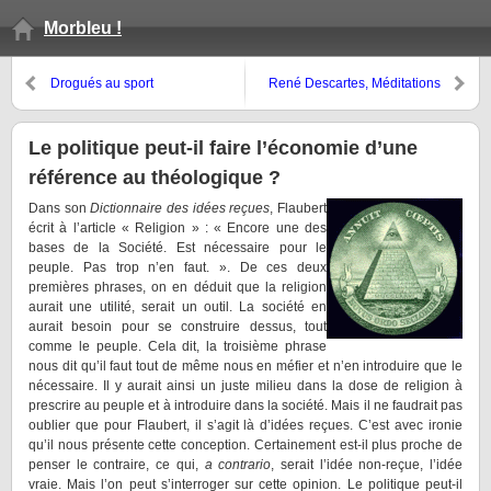
Morbleu !
Drogués au sport
René Descartes, Méditations
métaphysiques, Méditation
quatrième
Le politique peut-il faire l’économie d’une
référence au théologique ?
Dans son
Dictionnaire des idées reçues
, Flaubert
écrit à l’article « Religion » : « Encore une des
bases de la Société. Est nécessaire pour le
peuple. Pas trop n’en faut. ». De ces deux
premières phrases, on en déduit que la religion
aurait une utilité, serait un outil. La société en
aurait besoin pour se construire dessus, tout
comme le peuple. Cela dit, la troisième phrase
nous dit qu’il faut tout de même nous en méfier et n’en introduire que le
nécessaire. Il y aurait ainsi un juste milieu dans la dose de religion à
prescrire au peuple et à introduire dans la société. Mais il ne faudrait pas
oublier que pour Flaubert, il s’agit là d’idées reçues. C’est avec ironie
qu’il nous présente cette conception. Certainement est-il plus proche de
penser le contraire, ce qui,
a contrario
, serait l’idée non-reçue, l’idée
vraie. Mais l’on peut s’interroger sur cette opinion. Le politique peut-il