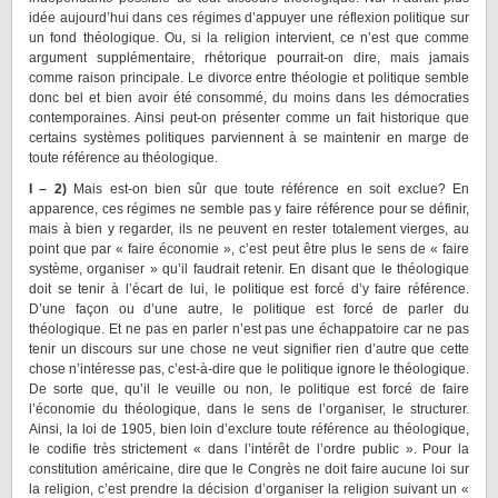
idée aujourd’hui dans ces régimes d’appuyer une réflexion politique sur
un fond théologique. Ou, si la religion intervient, ce n’est que comme
argument supplémentaire, rhétorique pourrait-on dire, mais jamais
comme raison principale. Le divorce entre théologie et politique semble
donc bel et bien avoir été consommé, du moins dans les démocraties
contemporaines. Ainsi peut-on présenter comme un fait historique que
certains systèmes politiques parviennent à se maintenir en marge de
toute référence au théologique.
I – 2)
Mais est-on bien sûr que toute référence en soit exclue? En
apparence, ces régimes ne semble pas y faire référence pour se définir,
mais à bien y regarder, ils ne peuvent en rester totalement vierges, au
point que par « faire économie », c’est peut être plus le sens de « faire
système, organiser » qu’il faudrait retenir. En disant que le théologique
doit se tenir à l’écart de lui, le politique est forcé d’y faire référence.
D’une façon ou d’une autre, le politique est forcé de parler du
théologique. Et ne pas en parler n’est pas une échappatoire car ne pas
tenir un discours sur une chose ne veut signifier rien d’autre que cette
chose n’intéresse pas, c’est-à-dire que le politique ignore le théologique.
De sorte que, qu’il le veuille ou non, le politique est forcé de faire
l’économie du théologique, dans le sens de l’organiser, le structurer.
Ainsi, la loi de 1905, bien loin d’exclure toute référence au théologique,
le codifie très strictement « dans l’intérêt de l’ordre public ». Pour la
constitution américaine, dire que le Congrès ne doit faire aucune loi sur
la religion, c’est prendre la décision d’organiser la religion suivant un «