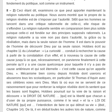
fondement du politique, soit comme un instrument.
II – 2)
Ceci étant dit, examinons ce que peut apporter maintenant la
religion naturelle au politique. Nous avons montré que le propre de la
religion révélée est de s’imposer par l’autorité. Sitôt que les hommes se
lancent dans une critique rationnelle de celle-ci, elle risque de
s’effondrer. La religion naturelle semble en comparaison bien plus solide
puisque celle-ci est fondée sur des principes supposés rationnels. La
religion naturelle a sa voie non pas dans l’autorité, la grâce ou la
révélation, mais dans la seule raison de l’homme. Il est dans le pouvoir
de l’homme de découvrir Dieu par sa seule raison. Hobbes écrit au
chapitre 11 du
Léviathan
: « La curiosité … conduit à rechercher la cause
à partir de la constatation d’un effet, et à nouveau la cause de cette
cause jusqu’à ce que, nécessairement, on parvienne finalement à cette
pensée qu’il y a une cause quelconque pour laquelle il n’y a pas de
cause antérieure et qui soit éternelle – c’est cette cause qu’on appelle
Dieu. ». Mécanisme bien connu depuis Aristote dont userons et
abuserons tous les scolastiques, en particulier St Thomas d’Aquin avec
ses célèbres voies vers Dieu. Mais là où eux ne se servent de ce
raisonnement que pour renforcer la religion révélée dont ils sentent que
les bases sont fragiles, Hobbes poursuit sur la voie de la raison et
découvre « le DROIT DE NATURE … [qui] est la liberté que chacun a
d’user de sa propre puissance, comme il le veut » et la « LOI DE
NATURE [qui] est … l’interdiction de faire ce qui détruit sa vie » (
Ibid.
,
Chapitre 14). De là, il en déduit toutes les autres lois de nature, comme