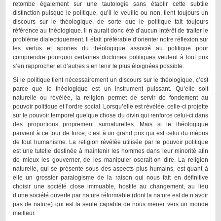
retombe également sur une tautologie sans établir cette subtile
distinction puisque le politique, qu’il le veuille ou non, tient toujours un
discours sur le théologique, de sorte que le politique fait toujours
référence au théologique. Il n’aurait donc été d’aucun intérêt de traiter le
problème dialectiquement. Il était préférable d’orienter notre réflexion sur
les vertus et apories du théologique associé au politique pour
comprendre pourquoi certaines doctrines politiques veulent à tout prix
s’en rapprocher et d’autres s’en tenir le plus éloignées possible.
Si le politique tient nécessairement un discours sur le théologique, c’est
parce que le théologique est un instrument puissant. Qu’elle soit
naturelle ou révélée, la religion permet de servir de fondement au
pouvoir politique et l’ordre social. Lorsqu’elle est révélée, celle-ci projette
sur le pouvoir temporel quelque chose du divin qui renforce celui-ci dans
des proportions proprement surnaturelles. Mais si le théologique
parvient à ce tour de force, c’est à un grand prix qui est celui du mépris
de tout humanisme. La religion révélée utilisée par le pouvoir politique
est une tutelle destinée à maintenir les hommes dans leur minorité afin
de mieux les gouverner, de les manipuler oserait-on dire. La religion
naturelle, qui se présente sous des aspects plus humains, est quant à
elle un grossier paralogisme de la raison qui nous fait en définitive
choisir une société close immuable, hostile au changement, au lieu
d’une société ouverte par nature réformable (dont la nature est de n’avoir
pas de nature) qui est la seule capable de nous mener vers un monde
meilleur.