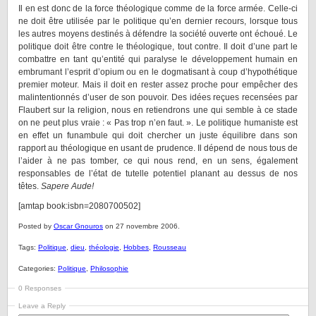
Il en est donc de la force théologique comme de la force armée. Celle-ci
ne doit être utilisée par le politique qu’en dernier recours, lorsque tous
les autres moyens destinés à défendre la société ouverte ont échoué. Le
politique doit être contre le théologique, tout contre. Il doit d’une part le
combattre en tant qu’entité qui paralyse le développement humain en
embrumant l’esprit d’opium ou en le dogmatisant à coup d’hypothétique
premier moteur. Mais il doit en rester assez proche pour empêcher des
malintentionnés d’user de son pouvoir. Des idées reçues recensées par
Flaubert sur la religion, nous en retiendrons une qui semble à ce stade
on ne peut plus vraie : « Pas trop n’en faut. ». Le politique humaniste est
en effet un funambule qui doit chercher un juste équilibre dans son
rapport au théologique en usant de prudence. Il dépend de nous tous de
l’aider à ne pas tomber, ce qui nous rend, en un sens, également
responsables de l’état de tutelle potentiel planant au dessus de nos
têtes.
Sapere Aude!
[amtap book:isbn=2080700502]
Posted by
Oscar Gnouros
on 27 novembre 2006.
Tags:
Politique
,
dieu
,
théologie
,
Hobbes
,
Rousseau
Categories:
Politique
,
Philosophie
0 Responses
Leave a Reply