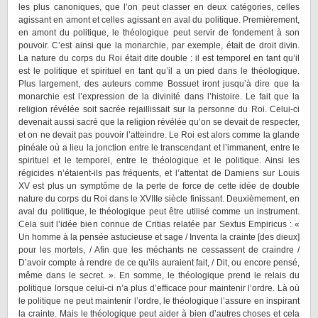
les plus canoniques, que l’on peut classer en deux catégories, celles
agissant en amont et celles agissant en aval du politique. Premièrement,
en amont du politique, le théologique peut servir de fondement à son
pouvoir. C’est ainsi que la monarchie, par exemple, était de droit divin.
La nature du corps du Roi était dite double : il est temporel en tant qu’il
est le politique et spirituel en tant qu’il a un pied dans le théologique.
Plus largement, des auteurs comme Bossuet iront jusqu’à dire que la
monarchie est l’expression de la divinité dans l’histoire. Le fait que la
religion révélée soit sacrée rejaillissait sur la personne du Roi. Celui-ci
devenait aussi sacré que la religion révélée qu’on se devait de respecter,
et on ne devait pas pouvoir l’atteindre. Le Roi est alors comme la glande
pinéale où a lieu la jonction entre le transcendant et l’immanent, entre le
spirituel et le temporel, entre le théologique et le politique. Ainsi les
régicides n’étaient-ils pas fréquents, et l’attentat de Damiens sur Louis
XV est plus un symptôme de la perte de force de cette idée de double
nature du corps du Roi dans le XVIIIe siècle finissant. Deuxièmement, en
aval du politique, le théologique peut être utilisé comme un instrument.
Cela suit l’idée bien connue de Critias relatée par Sextus Empiricus : «
Un homme à la pensée astucieuse et sage / Inventa la crainte [des dieux]
pour les mortels, / Afin que les méchants ne cessassent de craindre /
D’avoir compte à rendre de ce qu’ils auraient fait, / Dit, ou encore pensé,
même dans le secret. ». En somme, le théologique prend le relais du
politique lorsque celui-ci n’a plus d’efficace pour maintenir l’ordre. Là où
le politique ne peut maintenir l’ordre, le théologique l’assure en inspirant
la crainte. Mais le théologique peut aider à bien d’autres choses et cela