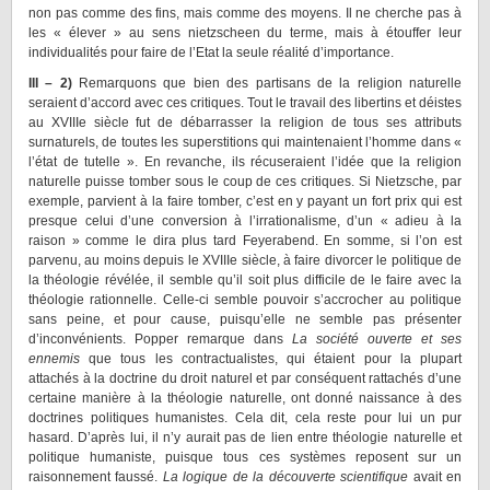
non pas comme des fins, mais comme des moyens. Il ne cherche pas à
les « élever » au sens nietzscheen du terme, mais à étouffer leur
individualités pour faire de l’Etat la seule réalité d’importance.
III – 2)
Remarquons que bien des partisans de la religion naturelle
seraient d’accord avec ces critiques. Tout le travail des libertins et déistes
au XVIIIe siècle fut de débarrasser la religion de tous ses attributs
surnaturels, de toutes les superstitions qui maintenaient l’homme dans «
l’état de tutelle ». En revanche, ils récuseraient l’idée que la religion
naturelle puisse tomber sous le coup de ces critiques. Si Nietzsche, par
exemple, parvient à la faire tomber, c’est en y payant un fort prix qui est
presque celui d’une conversion à l’irrationalisme, d’un « adieu à la
raison » comme le dira plus tard Feyerabend. En somme, si l’on est
parvenu, au moins depuis le XVIIIe siècle, à faire divorcer le politique de
la théologie révélée, il semble qu’il soit plus difficile de le faire avec la
théologie rationnelle. Celle-ci semble pouvoir s’accrocher au politique
sans peine, et pour cause, puisqu’elle ne semble pas présenter
d’inconvénients. Popper remarque dans
La société ouverte et ses
ennemis
que tous les contractualistes, qui étaient pour la plupart
attachés à la doctrine du droit naturel et par conséquent rattachés d’une
certaine manière à la théologie naturelle, ont donné naissance à des
doctrines politiques humanistes. Cela dit, cela reste pour lui un pur
hasard. D’après lui, il n’y aurait pas de lien entre théologie naturelle et
politique humaniste, puisque tous ces systèmes reposent sur un
raisonnement faussé.
La logique de la découverte scientifique
avait en