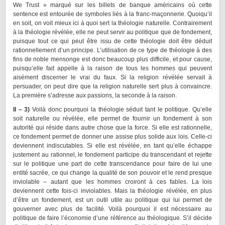
We Trust » marqué sur les billets de banque américains où cette
sentence est entourée de symboles liés à la franc-maçonnerie. Quoiqu’il
en soit, on voit mieux ici à quoi sert la théologie naturelle. Contrairement
à la théologie révélée, elle ne peut servir au politique que de fondement,
puisque tout ce qui peut être issu de cette théologie doit être déduit
rationnellement d’un principe. L’utilisation de ce type de théologie à des
fins de noble mensonge est donc beaucoup plus difficile, et pour cause,
puisqu’elle fait appelle à la raison de tous les hommes qui peuvent
aisément discerner le vrai du faux. Si la religion révélée servait à
persuader, on peut dire que la religion naturelle sert plus à convaincre.
La première s’adresse aux passions, la seconde à la raison.
II – 3)
Voilà donc pourquoi la théologie séduit tant le politique. Qu’elle
soit naturelle ou révélée, elle permet de fournir un fondement à son
autorité qui réside dans autre chose que la force. Si elle est rationnelle,
ce fondement permet de donner une assise plus solide aux lois. Celle-ci
deviennent indiscutables. Si elle est révélée, en tant qu’elle échappe
justement au rationnel, le fondement participe du transcendant et rejette
sur le politique une part de cette transcendance pour faire de lui une
entité sacrée, ce qui change la qualité de son pouvoir et le rend presque
inviolable – autant que les hommes croiront à ces fables. La lois
deviennent cette fois-ci inviolables. Mais la théologie révélée, en plus
d’être un fondement, est un outil utile au politique qui lui permet de
gouverner avec plus de facilité. Voilà pourquoi il est nécessaire au
politique de faire l’économie d’une référence au théologique. S’il décide