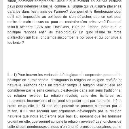
sinon, comment comprendre l’ardeur que mettent en oeuvre certains
pays pour défendre la laïcité, comme la Turquie qui va jusqu’à placer sa
garantie dans les mains de l’armée? Sue permet le théologique pour
qu’il soit impossible au politique de s’en détacher, que ce soit pour
mettre la main dessus ou pour au contraire s’en préserver? Pourquoi
fallut-il attendre 1776 aux Etats-Unis, 1905 en France, pour que le
politique renonce enfin au théologique? En quoi réside sa force
d’attraction qui fit si longtemps succomber le politique et qui continue à
les tenter?
II – 1)
Pour trouver les vertus du théologique et comprendre pourquoi le
politique en aurait besoin, distinguons la religion en religion révélée et
naturelle. Prenons dans un premier temps la religion telle qu’elle est
considérée par le sens commun, c’est-à-dire dans son sens traditionnel
de religion révélée. La religion révélée, celle des Écritures, est
proprement improuvable et ne peut s’imposer que par l’autorité. Il faut
croire ce qu’elle dit. Si elle veut pouvoir se prouver, s’imposer par la
raison, il lui faut recourir aux arguments développés par la religion
naturelle que nous étudierons plus bas. Du moment que les hommes
croient en elle, que permet au juste la religion révélée? Les fonctions de
celle-ci sont nombreuses et nous n’en énumérerons que certaines, parmi