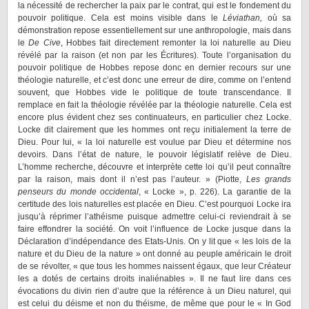
la nécessité de rechercher la paix par le contrat, qui est le fondement du
pouvoir politique. Cela est moins visible dans le
Léviathan,
où sa
démonstration repose essentiellement sur une anthropologie, mais dans
le
De Cive
, Hobbes fait directement remonter la loi naturelle au Dieu
révélé par la raison (et non par les Écritures). Toute l’organisation du
pouvoir politique de Hobbes repose donc en dernier recours sur une
théologie naturelle, et c’est donc une erreur de dire, comme on l’entend
souvent, que Hobbes vide le politique de toute transcendance. Il
remplace en fait la théologie révélée par la théologie naturelle. Cela est
encore plus évident chez ses continuateurs, en particulier chez Locke.
Locke dit clairement que les hommes ont reçu initialement la terre de
Dieu. Pour lui, « la loi naturelle est voulue par Dieu et détermine nos
devoirs. Dans l’état de nature, le pouvoir législatif relève de Dieu.
L’homme recherche, découvre et interprète cette loi qu’il peut connaître
par la raison, mais dont il n’est pas l’auteur. » (Piotte,
Les grands
penseurs du monde occidental
, « Locke », p. 226). La garantie de la
certitude des lois naturelles est placée en Dieu. C’est pourquoi Locke ira
jusqu’à réprimer l’athéisme puisque admettre celui-ci reviendrait à se
faire effondrer la société. On voit l’influence de Locke jusque dans la
Déclaration d’indépendance des Etats-Unis. On y lit que « les lois de la
nature et du Dieu de la nature » ont donné au peuple américain le droit
de se révolter, « que tous les hommes naissent égaux, que leur Créateur
les a dotés de certains droits inaliénables ». Il ne faut lire dans ces
évocations du divin rien d’autre que la référence à un Dieu naturel, qui
est celui du déisme et non du théisme, de même que pour le « In God