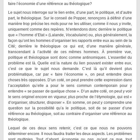
faire l’économie d’une référence au théologique?
Le sujet nous interroge sur le lien entre, d’une part, le politique, et d’autre
part, le théologique. Sur le conseil de Popper, renonçons à définir d’une
manière trop précise les mots pour ne les utiliser, comme il nous y invite,
uniquement comme des repères. N’entendons donc derrière le politique
que « l’homme d’Etat » (Lalande,
Vocabulaire
) ou, plus généralement, la
façon qu’ont les hommes d’organiser les rapports entre eux au sein de la
Cité; derrière le théologique ce qui est, d’une manière générale,
transcendant à l’activité de ces mêmes hommes. À première vue,
politique et théologique sont donc comme antinomiques. L’essentiel du
problème est là. Quelle est la nature du lien pouvant exister entre eux,
c’est ce que le sujet nous demande. C’est là qu’il devient plus
problématique, car par « faire l’économie », on peut entendre deux
choses très opposées. D’un coté, on peut prendre cette expression dans
l’acceptation qu’elle a pour le sens commun contemporain pour y
entendre « se passer de quelque chose ». D’un autre coté, on peut y voir
le sens originel encore en vigueur, plus proche de l’étymologie, qui est «
d’organiser, structurer, disposer ». En somme, on peut y comprendre une
question sur la possibilité qu’a le politique, soit de se passer d’une
référence au théologique, soit au contraire d’organiser une référence au
théologique.
Lequel de ces deux sens retenir, c’est ce que nous ne pouvons
déterminer encore. Il nous faudra traiter les deux aspects. Les problèmes
sont multiples. Tout d’abord, économie ou pas, qu’est ce que, tout