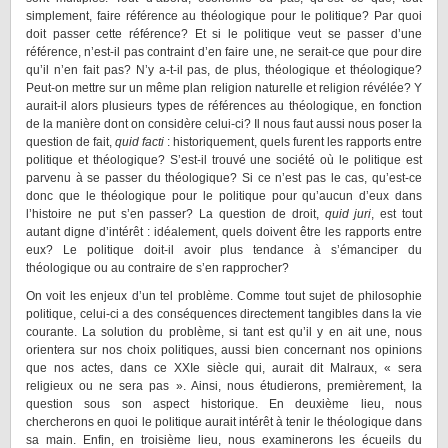
simplement, faire référence au théologique pour le politique? Par quoi
doit passer cette référence? Et si le politique veut se passer d’une
référence, n’est-il pas contraint d’en faire une, ne serait-ce que pour dire
qu’il n’en fait pas? N’y a-t-il pas, de plus, théologique et théologique?
Peut-on mettre sur un même plan religion naturelle et religion révélée? Y
aurait-il alors plusieurs types de références au théologique, en fonction
de la manière dont on considère celui-ci? Il nous faut aussi nous poser la
question de fait,
quid facti
: historiquement, quels furent les rapports entre
politique et théologique? S’est-il trouvé une société où le politique est
parvenu à se passer du théologique? Si ce n’est pas le cas, qu’est-ce
donc que le théologique pour le politique pour qu’aucun d’eux dans
l’histoire ne put s’en passer? La question de droit,
quid juri
, est tout
autant digne d’intérêt : idéalement, quels doivent être les rapports entre
eux? Le politique doit-il avoir plus tendance à s’émanciper du
théologique ou au contraire de s’en rapprocher?
On voit les enjeux d’un tel problème. Comme tout sujet de philosophie
politique, celui-ci a des conséquences directement tangibles dans la vie
courante. La solution du problème, si tant est qu’il y en ait une, nous
orientera sur nos choix politiques, aussi bien concernant nos opinions
que nos actes, dans ce XXIe siècle qui, aurait dit Malraux, « sera
religieux ou ne sera pas ». Ainsi, nous étudierons, premièrement, la
question sous son aspect historique. En deuxième lieu, nous
chercherons en quoi le politique aurait intérêt à tenir le théologique dans
sa main. Enfin, en troisième lieu, nous examinerons les écueils du