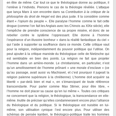
en être de même. Car tout ce que le théologique donne au politique, il
l’enlève à l’individu. Prenons le cas de la théologie révélée. L’attaque
que lança Marx à son encontre dans sa
Contribution à la critique de la
philosophie du droit de Hegel
est des plus juste. Il la considère comme
étant «
l’opium
du peuple ». Elle paralyse l’homme comme le fait cette
drogue (comme l’on fait les Anglais avec les Chinois au XIXe siècle), elle
l’empêche de prendre conscience de sa propre misère, et donc de se
rebeller contre le système l’oppressant. Elle donne à l’homme
l’espérance d’un illusoire bonheur « dans la réalité fantastique du ciel »
qui l’aide à supporter sa souffrance dans ce monde. Cette critique vaut
pour la religion, indépendamment du pouvoir politique qui l’utilise. On
peut ajouter à la critique marxiste du théologique celle de Nietzsche qui
est semblable en bien des points. La religion ne fait que projeter
l’homme dans un arrière-monde. Le christianisme, en particulier, n’est
qu’un amollissement de l’homme prônant « une morale d’esclave » (ce
qu’au passage, avait aussi vu Machiavel, et c’est pourquoi il jugeait la
religion païenne supérieure à la chrétienne). L’homme doit acquérir sa
liberté « par-delà bien et mal », en s’émancipant de toute référence
transcendante. Pour parler comme Max Stirner, pour être libre, «
l’homme ne doit placer sa cause qu’en lui même ». Toutes ces critiques
ne concernent que la religion, le théologique, la transcendance en elle-
même. Inutile de préciser qu’elles condamneraient encore plus l’alliance
du théologique et du politique. Si le théologique est nuisible en lui-
même, son utilisation cynique l’est encore plus. Pour utiliser des
schémas de pensée kantien, le théologico-politique traite les hommes