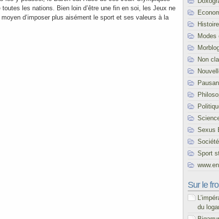
Doxogr
toutes les nations. Bien loin d’être une fin en soi, les Jeux ne
Econom
e moyen d’imposer plus aisément le sport et ses valeurs à la
Histoire
Modes 
Morblo
Non cl
Nouvel
Pausani
Philoso
Politiq
Scienc
Sexus 
Société
Sport s
www.end
Sur le fro
L’impér
du loga
Bigarru