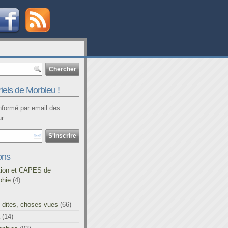
iels de Morbleu !
informé par email des
r :
ons
tion et CAPES de
phie
(4)
 dites, choses vues
(66)
(14)