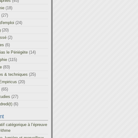
aphies
(93)
ie
(18)
(27)
d'emploi
(24)
g
(20)
assé
(2)
les
(6)
as le Périégète
(14)
phie
(115)
ue
(83)
es & techniques
(25)
Empiricus
(20)
(65)
tudies
(27)
redi(t)
(6)
nt
atif catégorique à l’épreuve
rithme
re, lumière et merveilleux