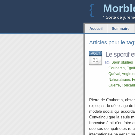
Morbl
“ Sorte de jurem
Accueil
Sommaire
Articles pour le ta
Le sportif et
AOÛT
31
Sport studies
Coubertin
,
Egal
Quéval
,
Anglete
Nationalisme
,
F
Guerre
,
Foucaul
Pierre de Coubertin, obser
expliquait le décollage de 
modèle social qui accordai
Convaincu que la seule ma
française était d’en faire
que ses compatriotes refu
internationale ne venait p