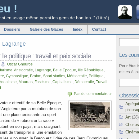
eu !
ent en usage même parmi les gens de bon ton. ” (Littré)
Dossiers
Galerie des Glaces
Index
Contact
g: Lagrange
Les courr
 le politique : travail et paix sociale
Oscar Gnouros
Pour être 
itarisme
,
Aristocratie
,
Lagrange
,
Belle Epoque
,
IIIe République
,
mises à jou
rre
,
Gymnastique
,
Brohm
,
Sport studies
,
Méritocratie
,
Politique
,
éodalisme
,
Maurras
,
Fascisme
,
Capitalisme
,
Démocratie
,
Travail
,
t
Pas de commentaire »
Obsessi
vateur attentif de sa Belle Époque,
Agréga
l’Angleterre par la mutation de son
philoso
t une place croissante au sport.
Art
(28)
nière de « rebronzer la race »
Choses
 autant en son pays, mais craignant
Cinéma
sent de transpirer si une émulation
as les y pousser, le Baron eut l’idée de ces Jeux Olympiques