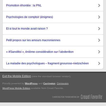
Promotion éhontée : la PNL
Psychologies de comptoir (énigmes)
Et si tout le monde avait raison ?
Petit propos sur les amours macroniennes
« #SansMoi », énième considération sur l’abstention
La maladie des psychologues – fragment gnouroso-nietzschéen
Exit the Mobile Edition
.
(view the standard browser version)
Proudly powered by
WordPress
and
Carrington
.
Connexion
WordPress Mobile Edition
available from Crowd Favorite.