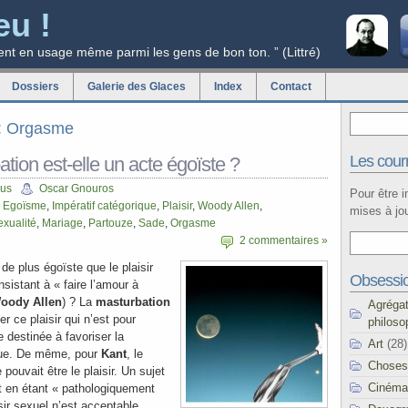
eu !
ent en usage même parmi les gens de bon ton. ” (Littré)
Dossiers
Galerie des Glaces
Index
Contact
ag: Orgasme
Les courr
tion est-elle un acte égoïste ?
cus
Oscar Gnouros
Pour être 
,
Egoïsme
,
Impératif catégorique
,
Plaisir
,
Woody Allen
,
mises à jou
exualité
,
Mariage
,
Partouze
,
Sade
,
Orgasme
2 commentaires »
de plus égoïste que le plaisir
Obsessi
nsistant à « faire l’amour à
oody Allen
) ? La
masturbation
Agréga
r ce plaisir qui n’est pour
philoso
e destinée à favoriser la
Art
(28)
que. De même, pour
Kant
, le
Choses
pouvait être le plaisir. Un sujet
Cinéma
t en étant « pathologiquement
isir sexuel n’est acceptable