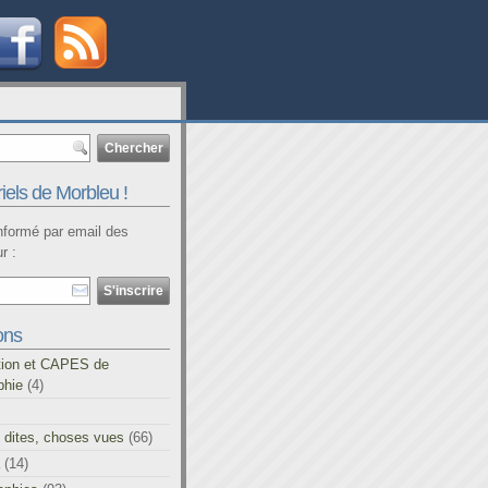
iels de Morbleu !
informé par email des
r :
ons
tion et CAPES de
phie
(4)
 dites, choses vues
(66)
(14)