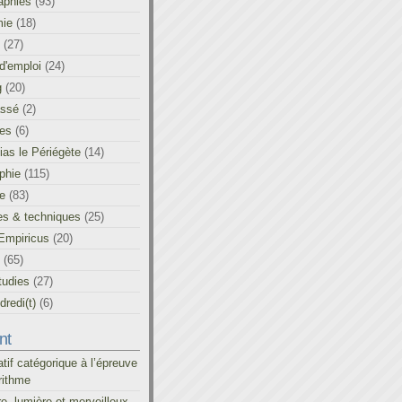
aphies
(93)
ie
(18)
(27)
d'emploi
(24)
g
(20)
assé
(2)
les
(6)
as le Périégète
(14)
phie
(115)
ue
(83)
es & techniques
(25)
Empiricus
(20)
(65)
tudies
(27)
redi(t)
(6)
nt
atif catégorique à l’épreuve
rithme
re, lumière et merveilleux