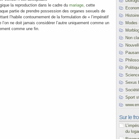
Doxogr
ogique la reproduction dans le cadre du
mariage
, cette
Econom
chaque partie de prendre possession des organes sexuels de
Histoire
ettant l’habile contournement de la formulation de « l’impératif
Modes 
ue l’on ne doit jamais considérer l’autre uniquement comme un
lement comme une fin.
Morblo
Non cl
Nouvel
Pausani
Philoso
Politiq
Scienc
Sexus 
Société
Sport s
www.end
Sur le fro
L’impér
du loga
Bigarru