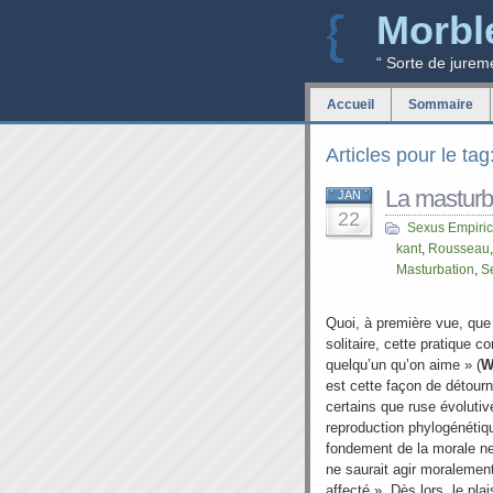
Morbl
“ Sorte de jurem
Accueil
Sommaire
Articles pour le t
La masturba
JAN
22
Sexus Empiri
kant
,
Rousseau
Masturbation
,
S
Quoi, à première vue, que 
solitaire, cette pratique co
quelqu’un qu’on aime » (
W
est cette façon de détourne
certains que ruse évolutiv
reproduction phylogénéti
fondement de la morale ne 
ne saurait agir moralemen
affecté ». Dès lors, le pla