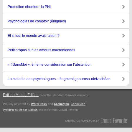
Promotion éhontée : la PNL
Psychologies de comptoir (énigmes)
Et si tout le monde avait raison ?
Petit propos sur les amours macroniennes
« #SansMoi », énième considération sur l’abstention
La maladie des psychologues – fragment gnouroso-nietzschéen
Exit the Mobile Edition
.
(view the standard browser version)
Proudly powered by
WordPress
and
Carrington
.
Connexion
WordPress Mobile Edition
available from Crowd Favorite.