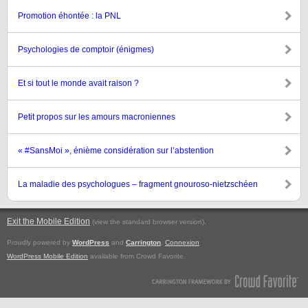
Promotion éhontée : la PNL
Psychologies de comptoir (énigmes)
Et si tout le monde avait raison ?
Petit propos sur les amours macroniennes
« #SansMoi », énième considération sur l’abstention
La maladie des psychologues – fragment gnouroso-nietzschéen
Exit the Mobile Edition
.
(view the standard browser version)
Proudly powered by
WordPress
and
Carrington
.
Connexion
WordPress Mobile Edition
available from Crowd Favorite.