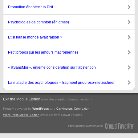
Promotion éhontée : la PNL
Psychologies de comptoir (énigmes)
Et si tout le monde avait raison ?
Petit propos sur les amours macroniennes
« #SansMoi », énième considération sur l’abstention
La maladie des psychologues – fragment gnouroso-nietzschéen
Exit the Mobile Edition
.
(view the standard browser version)
Proudly powered by
WordPress
and
Carrington
.
Connexion
WordPress Mobile Edition
available from Crowd Favorite.