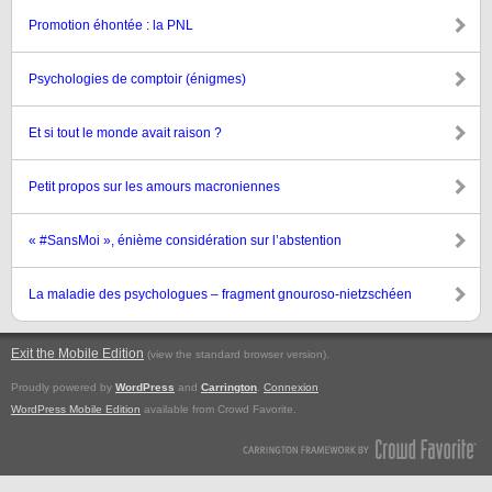
Promotion éhontée : la PNL
Psychologies de comptoir (énigmes)
Et si tout le monde avait raison ?
Petit propos sur les amours macroniennes
« #SansMoi », énième considération sur l’abstention
La maladie des psychologues – fragment gnouroso-nietzschéen
Exit the Mobile Edition
.
(view the standard browser version)
Proudly powered by
WordPress
and
Carrington
.
Connexion
WordPress Mobile Edition
available from Crowd Favorite.