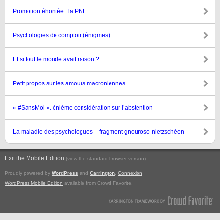
Promotion éhontée : la PNL
Psychologies de comptoir (énigmes)
Et si tout le monde avait raison ?
Petit propos sur les amours macroniennes
« #SansMoi », énième considération sur l’abstention
La maladie des psychologues – fragment gnouroso-nietzschéen
Exit the Mobile Edition
.
(view the standard browser version)
Proudly powered by
WordPress
and
Carrington
.
Connexion
WordPress Mobile Edition
available from Crowd Favorite.