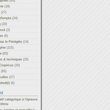
aphies
(93)
ie
(18)
(27)
d'emploi
(24)
g
(20)
assé
(2)
les
(6)
as le Périégète
(14)
phie
(115)
ue
(83)
es & techniques
(25)
Empiricus
(20)
(65)
tudies
(27)
redi(t)
(6)
nt
atif catégorique à l’épreuve
rithme
re, lumière et merveilleux