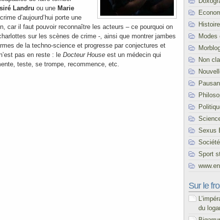
Doxogr
siré Landru
ou une
Marie
Econom
crime d’aujourd’hui porte une
Histoire
n, car il faut pouvoir reconnaître les acteurs – ce pourquoi on
Modes 
charlottes sur les scènes de crime -, ainsi que montrer jambes
s armes de la techno-science et progresse par conjectures et
Morblo
n’est pas en reste : le
Docteur House
est un médecin qui
Non cl
imente, teste, se trompe, recommence, etc.
Nouvel
Pausani
Philoso
Politiq
Scienc
Sexus 
Société
Sport s
www.end
Sur le fro
L’impér
du loga
Bigarru