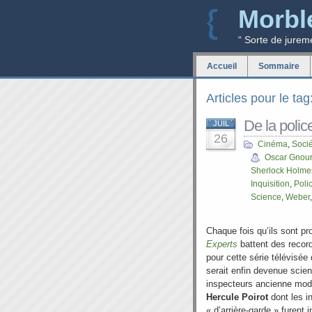
Morbl
“ Sorte de jurem
Accueil
Sommaire
Articles pour le tag
De la police
JUIL
26
Cinéma
,
Soci
Oscar Gnou
Sherlock Holme
Inquisition
,
Poli
Science
,
Weber
Chaque fois qu’ils sont p
Experts
battent des recor
pour cette série télévisée
serait enfin devenue scient
inspecteurs ancienne mod
Hercule Poirot
dont les i
« d’arrière-garde » furent 