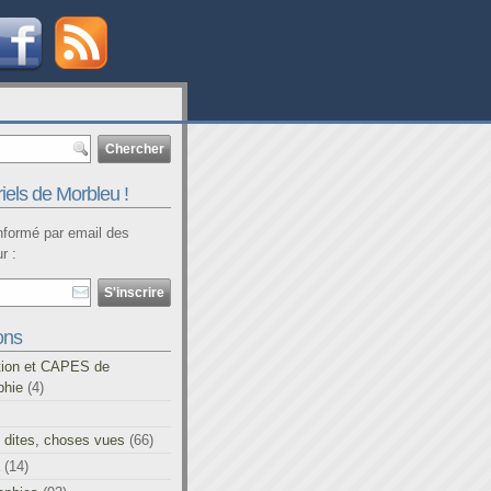
iels de Morbleu !
informé par email des
r :
ons
tion et CAPES de
phie
(4)
 dites, choses vues
(66)
(14)