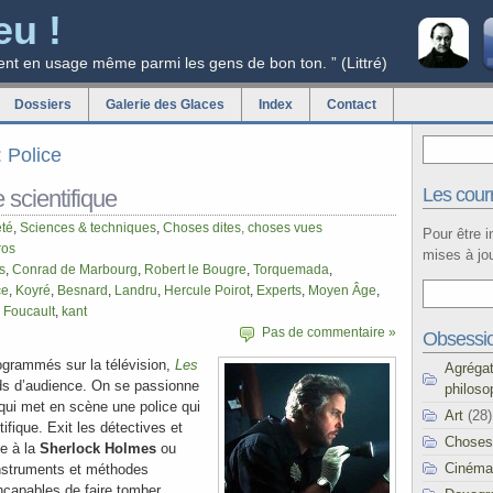
eu !
ent en usage même parmi les gens de bon ton. ” (Littré)
Dossiers
Galerie des Glaces
Index
Contact
: Police
Les courr
 scientifique
été
,
Sciences & techniques
,
Choses dites, choses vues
Pour être 
ros
mises à jou
s
,
Conrad de Marbourg
,
Robert le Bougre
,
Torquemada
,
ce
,
Koyré
,
Besnard
,
Landru
,
Hercule Poirot
,
Experts
,
Moyen Âge
,
,
Foucault
,
kant
Pas de commentaire »
Obsessi
rogrammés sur la télévision,
Les
Agréga
ds d’audience. On se passionne
philoso
 qui met en scène une police qui
Art
(28)
ifique. Exit les détectives et
Choses
e à la
Sherlock Holmes
ou
Cinéma
nstruments et méthodes
incapables de faire tomber