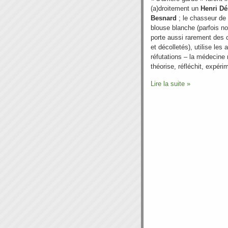
(a)droitement un
Henri Dé
Besnard
; le chasseur de 
blouse blanche (parfois no
porte aussi rarement des 
et décolletés), utilise le
réfutations – la médecine 
théorise, réfléchit, expér
Lire la suite »