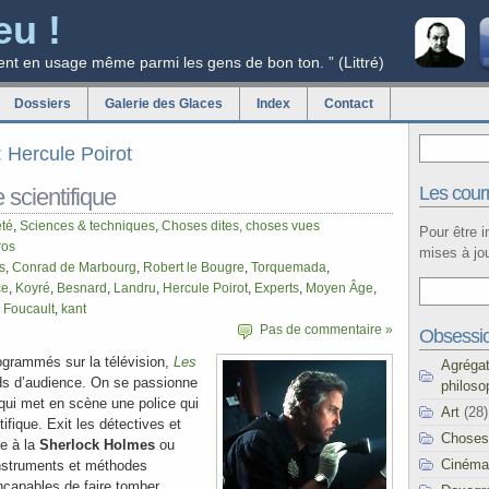
eu !
ent en usage même parmi les gens de bon ton. ” (Littré)
Dossiers
Galerie des Glaces
Index
Contact
: Hercule Poirot
Les courr
 scientifique
été
,
Sciences & techniques
,
Choses dites, choses vues
Pour être 
ros
mises à jou
s
,
Conrad de Marbourg
,
Robert le Bougre
,
Torquemada
,
ce
,
Koyré
,
Besnard
,
Landru
,
Hercule Poirot
,
Experts
,
Moyen Âge
,
,
Foucault
,
kant
Pas de commentaire »
Obsessi
rogrammés sur la télévision,
Les
Agréga
ds d’audience. On se passionne
philoso
 qui met en scène une police qui
Art
(28)
ifique. Exit les détectives et
Choses
e à la
Sherlock Holmes
ou
Cinéma
nstruments et méthodes
incapables de faire tomber