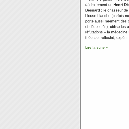
(a)droitement un
Henri Dé
Besnard
; le chasseur de 
blouse blanche (parfois no
porte aussi rarement des 
et décolletés), utilise le
réfutations – la médecine 
théorise, réfléchit, expér
Lire la suite »