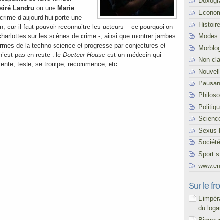
Doxogr
siré Landru
ou une
Marie
Econom
crime d’aujourd’hui porte une
Histoire
n, car il faut pouvoir reconnaître les acteurs – ce pourquoi on
Modes 
charlottes sur les scènes de crime -, ainsi que montrer jambes
s armes de la techno-science et progresse par conjectures et
Morblo
n’est pas en reste : le
Docteur House
est un médecin qui
Non cl
imente, teste, se trompe, recommence, etc.
Nouvel
Pausani
Philoso
Politiq
Scienc
Sexus 
Société
Sport s
www.end
Sur le fro
L’impér
du loga
Bigarru