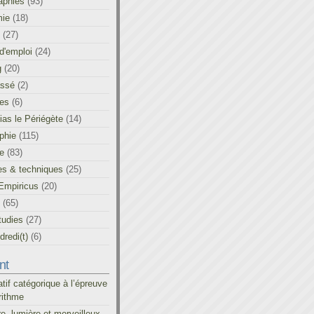
aphies
(93)
ie
(18)
(27)
d'emploi
(24)
g
(20)
assé
(2)
les
(6)
as le Périégète
(14)
phie
(115)
ue
(83)
es & techniques
(25)
Empiricus
(20)
(65)
tudies
(27)
redi(t)
(6)
nt
atif catégorique à l’épreuve
rithme
re, lumière et merveilleux