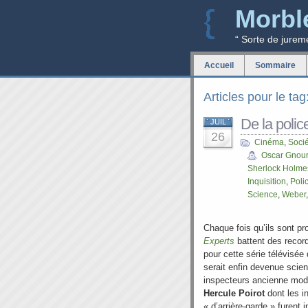
Morbl
“ Sorte de jurem
Accueil
Sommaire
Articles pour le tag
De la police
JUIL
26
Cinéma
,
Soci
Oscar Gnou
Sherlock Holme
Inquisition
,
Poli
Science
,
Weber
Chaque fois qu’ils sont p
Experts
battent des recor
pour cette série télévisée
serait enfin devenue scient
inspecteurs ancienne mod
Hercule Poirot
dont les i
« d’arrière-garde » furent 