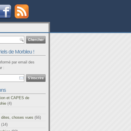
iels de Morbleu !
informé par email des
r :
ons
tion et CAPES de
phie
(4)
 dites, choses vues
(66)
(14)