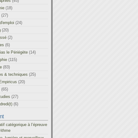
aphies
(93)
ie
(18)
(27)
d'emploi
(24)
g
(20)
assé
(2)
les
(6)
as le Périégète
(14)
phie
(115)
ue
(83)
es & techniques
(25)
Empiricus
(20)
(65)
tudies
(27)
redi(t)
(6)
nt
atif catégorique à l’épreuve
rithme
re, lumière et merveilleux