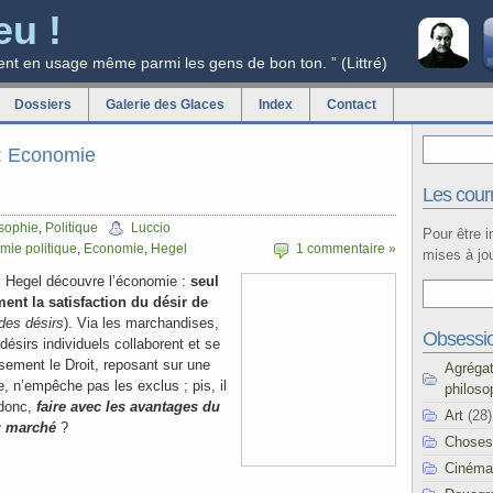
eu !
ent en usage même parmi les gens de bon ton. ” (Littré)
Dossiers
Galerie des Glaces
Index
Contact
g: Economie
Les courr
sophie
,
Politique
Luccio
Pour être 
ie politique
,
Economie
,
Hegel
1 commentaire »
mises à jou
, Hegel découvre l’économie :
seul
ent la satisfaction du désir de
 des désirs
). Via les marchandises,
Obsessi
 désirs individuels collaborent et se
sement le Droit, reposant sur une
Agréga
e, n’empêche pas les exclus ; pis, il
philoso
donc,
faire avec les avantages du
Art
(28)
u marché
?
Choses
Cinéma