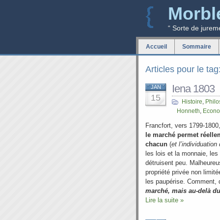
Morbl
“ Sorte de jurem
Accueil
Sommaire
Articles pour le ta
Iena 1803
JAN
15
Histoire
,
Philo
Honneth
,
Econom
Francfort, vers 1799-1800
le marché permet réellem
chacun
(
et l’individuation
les lois et la monnaie, les
détruisent peu. Malheureu
propriété privée non limité
les paupérise. Comment, 
marché, mais au-delà d
Lire la suite »