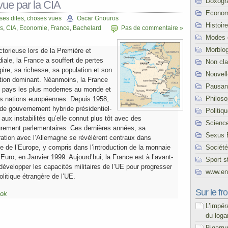
Doxogr
vue par la CIA
Econom
es dites, choses vues
Oscar Gnouros
Histoire
s
,
CIA
,
Economie
,
France
,
Bachelard
Pas de commentaire »
Modes 
Morblo
ictorieuse lors de la Première et
le, la France a souffert de pertes
Non cl
re, sa richesse, sa population et son
Nouvel
ation dominant. Néanmoins, la France
Pausani
es pays les plus modernes au monde et
Philoso
les nations européennes. Depuis 1958,
 de gouvernement hybride présidentiel-
Politiq
 aux instabilités qu’elle connut plus tôt avec des
Scienc
urement parlementaires. Ces dernières années, sa
Sexus 
ération avec l’Allemagne se révélèrent centraux dans
Société
e de l’Europe, y compris dans l’introduction de la monnaie
uro, en Janvier 1999. Aujourd’hui, la France est à l’avant-
Sport s
développer les capacités militaires de l’UE pour progresser
www.end
litique étrangère de l’UE.
Sur le fro
ook
L’impér
du loga
Bigarru