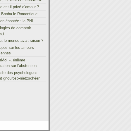
le est-il privé d’amour ?
à Booba le Romantique
on éhontée : la PNL
ogies de comptoir
es)
out le monde avait raison ?
ropos sur les amours
iennes
sMoi », énième
ration sur l’abstention
adie des psychologues –
t gnouroso-nietzschéen