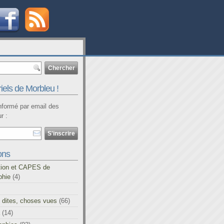
iels de Morbleu !
informé par email des
r :
ons
tion et CAPES de
phie
(4)
 dites, choses vues
(66)
(14)