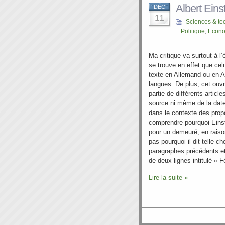
Albert Ein
DÉC
11
Sciences & te
Politique
,
Econ
Ma critique va surtout à l’é
se trouve en effet que celui
texte en Allemand ou en A
langues. De plus, cet ou
partie de différents articles
source ni même de la date.
dans le contexte des propo
comprendre pourquoi Einste
pour un demeuré, en raison
pas pourquoi il dit telle 
paragraphes précédents et
de deux lignes intitulé « Fé
Lire la suite »