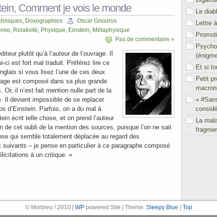
stein, Comment je vois le monde
Le diab
chniques
,
Doxographies
Oscar Gnouros
Lettre 
omie
,
Relativité
,
Physique
,
Einstein
,
Métaphysique
Promoti
Pas de commentaire »
Psychol
diteur plutôt qu’à l’auteur de l’ouvrage. Il
(énigm
-ci est fort mal traduit. Préférez lire ce
Et si t
nglais si vous lisez l’une de ces deux
Petit p
vrage est composé dans sa plus grande
macron
. Or, il n’est fait mention nulle part de la
« #San
 Il devient impossible de se replacer
considé
s d’Einstein. Parfois, on a du mal à
in écrit telle chose, et on prend l’auteur
La mal
 de cet oubli de la mention des sources, puisque l’on ne sait
fragmen
chose qui semble totalement déplacée au regard des
 suivants – je pense en particulier à ce paragraphe composé
licitations à un critique. »
© Morbleu ! 2010 |
WP
powered Site | Theme:
Sleepy Blue
|
Top