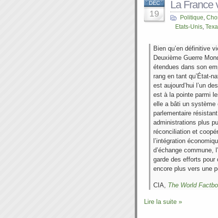
La France 
DÉC
19
Politique
,
Chos
Etats-Unis
,
Texa
Bien qu’en définitive v
Deuxième Guerre Mondia
étendues dans son empi
rang en tant qu’État-n
est aujourd’hui l’un d
est à la pointe parmi 
elle a bâti un système
parlementaire résistant
administrations plus p
réconciliation et coop
l’intégration économiqu
d’échange commune, l’E
garde des efforts pour 
encore plus vers une po
CIA,
The World Factb
Lire la suite »