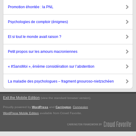
Promotion éhontée : la PNL
Psychologies de comptoir (énigmes)
Et si tout le monde avait raison ?
Petit propos sur les amours macroniennes
« #SansMoi », énième considération sur l’abstention
La maladie des psychologues – fragment gnouroso-nietzschéen
Exit the Mobile Edition
.
(view the standard browser version)
Proudly powered by
WordPress
and
Carrington
.
Connexion
WordPress Mobile Edition
available from Crowd Favorite.