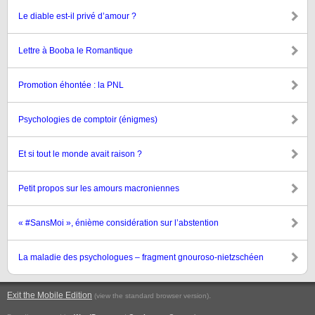
Le diable est-il privé d’amour ?
Lettre à Booba le Romantique
Promotion éhontée : la PNL
Psychologies de comptoir (énigmes)
Et si tout le monde avait raison ?
Petit propos sur les amours macroniennes
« #SansMoi », énième considération sur l’abstention
La maladie des psychologues – fragment gnouroso-nietzschéen
Exit the Mobile Edition
.
(view the standard browser version)