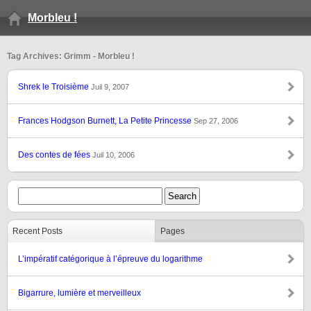
Morbleu !
Tag Archives: Grimm - Morbleu !
Shrek le Troisième
Juil 9, 2007
Frances Hodgson Burnett, La Petite Princesse
Sep 27, 2006
Des contes de fées
Juil 10, 2006
Recent Posts
Pages
L’impératif catégorique à l’épreuve du logarithme
Bigarrure, lumière et merveilleux