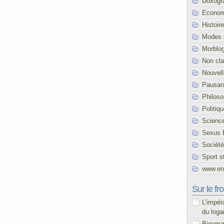
Doxogr
Econom
Histoire
Modes 
Morblo
Non cl
Nouvel
Pausani
Philoso
Politiq
Scienc
Sexus 
Société
Sport s
www.end
Sur le fro
L’impér
du loga
Bigarru