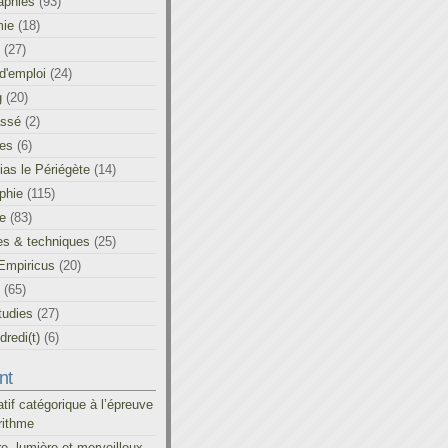
aphies
(93)
ie
(18)
(27)
d'emploi
(24)
g
(20)
assé
(2)
les
(6)
as le Périégète
(14)
phie
(115)
ue
(83)
es & techniques
(25)
Empiricus
(20)
(65)
tudies
(27)
redi(t)
(6)
nt
atif catégorique à l’épreuve
rithme
re, lumière et merveilleux