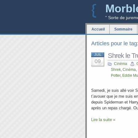
Morbl
“ Sorte de jurem
Accueil
Sommaire
Articles pour le t
Shrek le T
JUIL
09
Cinéma
Shrek
,
Cinéma
,
Potter
,
Eddie Mu
Samedi, je suis allé voir 
t’avouer que je me suis en
depuis Spiderman et Harry
après un repas chargé. Ou a
Lire la suite »