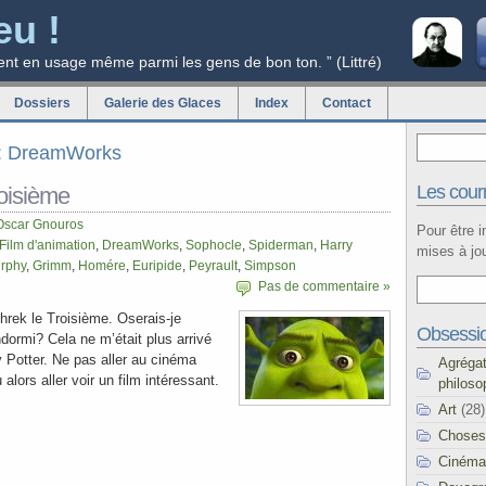
eu !
ent en usage même parmi les gens de bon ton. ” (Littré)
Dossiers
Galerie des Glaces
Index
Contact
ag: DreamWorks
Les courr
roisième
Oscar Gnouros
Pour être 
Film d'animation
,
DreamWorks
,
Sophocle
,
Spiderman
,
Harry
mises à jou
rphy
,
Grimm
,
Homére
,
Euripide
,
Peyrault
,
Simpson
Pas de commentaire »
Shrek le Troisième. Oserais-je
Obsessi
dormi? Cela ne m’était plus arrivé
 Potter. Ne pas aller au cinéma
Agréga
lors aller voir un film intéressant.
philoso
Art
(28)
Choses
Cinéma