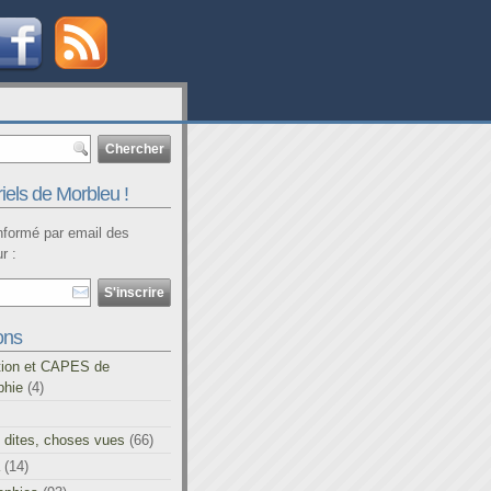
iels de Morbleu !
informé par email des
r :
ons
tion et CAPES de
phie
(4)
 dites, choses vues
(66)
(14)