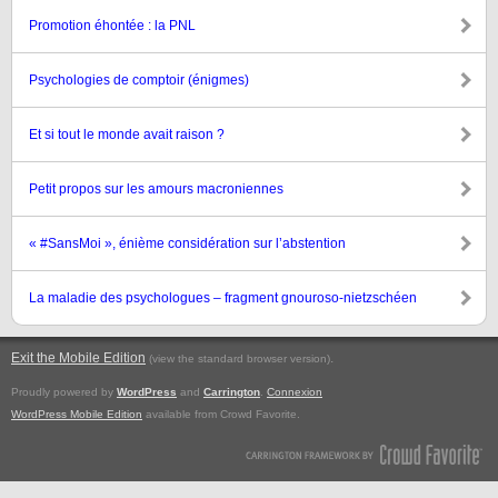
Promotion éhontée : la PNL
Psychologies de comptoir (énigmes)
Et si tout le monde avait raison ?
Petit propos sur les amours macroniennes
« #SansMoi », énième considération sur l’abstention
La maladie des psychologues – fragment gnouroso-nietzschéen
Exit the Mobile Edition
.
(view the standard browser version)
Proudly powered by
WordPress
and
Carrington
.
Connexion
WordPress Mobile Edition
available from Crowd Favorite.