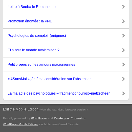
Lettre à Booba le Romantique
Promotion éhontée : la PNL
Psychologies de comptoir (énigmes)
Et si tout le monde avait raison ?
Petit propos sur les amours macroniennes
« #SansMoi », énième considération sur l’abstention
La maladie des psychologues – fragment gnouroso-nietzschéen
Exit the Mobile Edition
.
(view the standard browser version)
Proudly powered by
WordPress
and
Carrington
.
Connexion
WordPress Mobile Edition
available from Crowd Favorite.