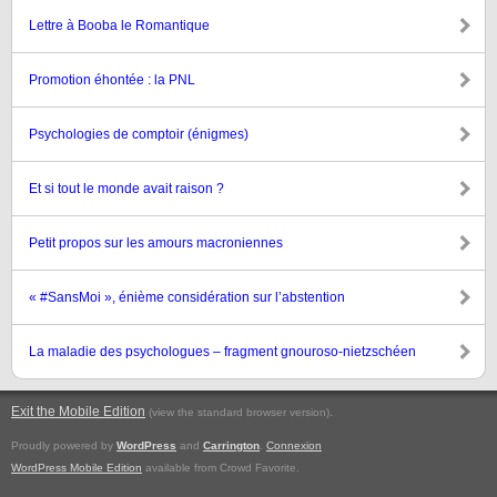
Lettre à Booba le Romantique
Promotion éhontée : la PNL
Psychologies de comptoir (énigmes)
Et si tout le monde avait raison ?
Petit propos sur les amours macroniennes
« #SansMoi », énième considération sur l’abstention
La maladie des psychologues – fragment gnouroso-nietzschéen
Exit the Mobile Edition
.
(view the standard browser version)
Proudly powered by
WordPress
and
Carrington
.
Connexion
WordPress Mobile Edition
available from Crowd Favorite.