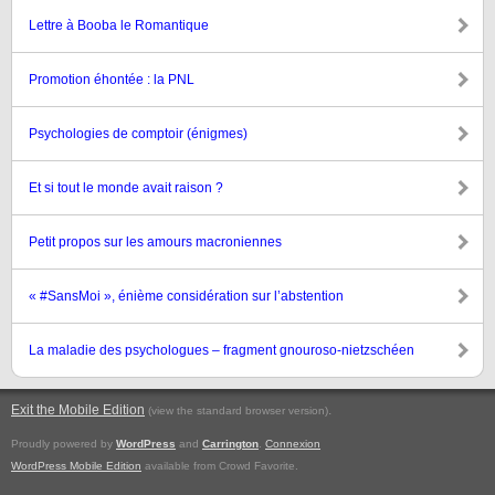
Lettre à Booba le Romantique
Promotion éhontée : la PNL
Psychologies de comptoir (énigmes)
Et si tout le monde avait raison ?
Petit propos sur les amours macroniennes
« #SansMoi », énième considération sur l’abstention
La maladie des psychologues – fragment gnouroso-nietzschéen
Exit the Mobile Edition
.
(view the standard browser version)
Proudly powered by
WordPress
and
Carrington
.
Connexion
WordPress Mobile Edition
available from Crowd Favorite.