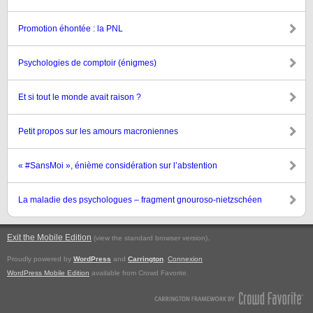
Promotion éhontée : la PNL
Psychologies de comptoir (énigmes)
Et si tout le monde avait raison ?
Petit propos sur les amours macroniennes
« #SansMoi », énième considération sur l’abstention
La maladie des psychologues – fragment gnouroso-nietzschéen
Exit the Mobile Edition
.
(view the standard browser version)
Proudly powered by
WordPress
and
Carrington
.
Connexion
WordPress Mobile Edition
available from Crowd Favorite.