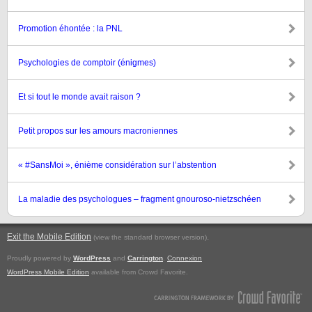
Promotion éhontée : la PNL
Psychologies de comptoir (énigmes)
Et si tout le monde avait raison ?
Petit propos sur les amours macroniennes
« #SansMoi », énième considération sur l’abstention
La maladie des psychologues – fragment gnouroso-nietzschéen
Exit the Mobile Edition
.
(view the standard browser version)
Proudly powered by
WordPress
and
Carrington
.
Connexion
WordPress Mobile Edition
available from Crowd Favorite.