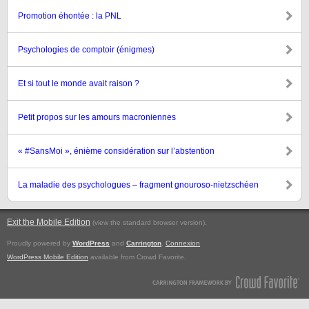
Promotion éhontée : la PNL
Psychologies de comptoir (énigmes)
Et si tout le monde avait raison ?
Petit propos sur les amours macroniennes
« #SansMoi », énième considération sur l’abstention
La maladie des psychologues – fragment gnouroso-nietzschéen
Exit the Mobile Edition
.
(view the standard browser version)
Proudly powered by
WordPress
and
Carrington
.
Connexion
WordPress Mobile Edition
available from Crowd Favorite.