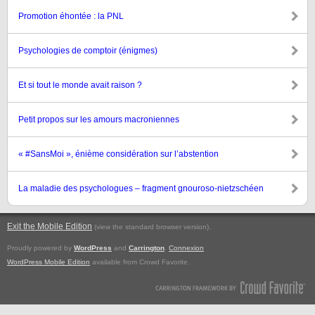
Promotion éhontée : la PNL
Psychologies de comptoir (énigmes)
Et si tout le monde avait raison ?
Petit propos sur les amours macroniennes
« #SansMoi », énième considération sur l’abstention
La maladie des psychologues – fragment gnouroso-nietzschéen
Exit the Mobile Edition
.
(view the standard browser version)
Proudly powered by
WordPress
and
Carrington
.
Connexion
WordPress Mobile Edition
available from Crowd Favorite.