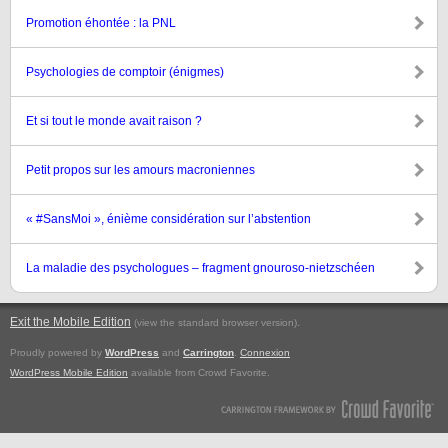
Promotion éhontée : la PNL
Psychologies de comptoir (énigmes)
Et si tout le monde avait raison ?
Petit propos sur les amours macroniennes
« #SansMoi », énième considération sur l’abstention
La maladie des psychologues – fragment gnouroso-nietzschéen
Exit the Mobile Edition
.
(view the standard browser version)
Proudly powered by
WordPress
and
Carrington
.
Connexion
WordPress Mobile Edition
available from Crowd Favorite.