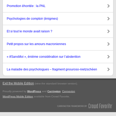
Promotion éhontée : la PNL
Psychologies de comptoir (énigmes)
Et si tout le monde avait raison ?
Petit propos sur les amours macroniennes
« #SansMoi », énième considération sur l’abstention
La maladie des psychologues – fragment gnouroso-nietzschéen
Exit the Mobile Edition
.
(view the standard browser version)
Proudly powered by
WordPress
and
Carrington
.
Connexion
WordPress Mobile Edition
available from Crowd Favorite.