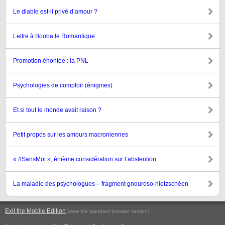
Le diable est-il privé d’amour ?
Lettre à Booba le Romantique
Promotion éhontée : la PNL
Psychologies de comptoir (énigmes)
Et si tout le monde avait raison ?
Petit propos sur les amours macroniennes
« #SansMoi », énième considération sur l’abstention
La maladie des psychologues – fragment gnouroso-nietzschéen
Exit the Mobile Edition
.
(view the standard browser version)