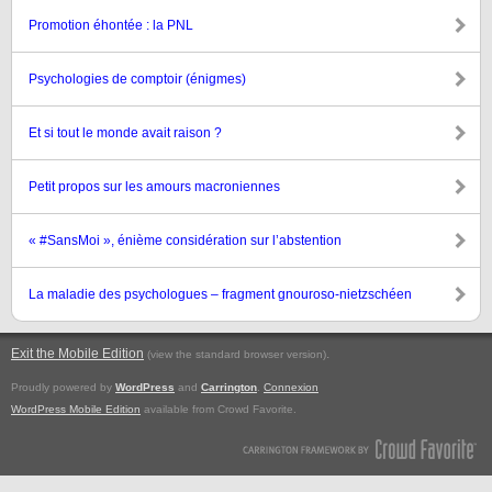
Promotion éhontée : la PNL
Psychologies de comptoir (énigmes)
Et si tout le monde avait raison ?
Petit propos sur les amours macroniennes
« #SansMoi », énième considération sur l’abstention
La maladie des psychologues – fragment gnouroso-nietzschéen
Exit the Mobile Edition
.
(view the standard browser version)
Proudly powered by
WordPress
and
Carrington
.
Connexion
WordPress Mobile Edition
available from Crowd Favorite.