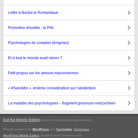
Lettre à Booba le Romantique
Promotion éhontée : la PNL
Psychologies de comptoir (énigmes)
Et si tout le monde avait raison ?
Petit propos sur les amours macroniennes
« #SansMoi », énième considération sur l’abstention
La maladie des psychologues – fragment gnouroso-nietzschéen
Exit the Mobile Edition
.
(view the standard browser version)
Proudly powered by
WordPress
and
Carrington
.
Connexion
WordPress Mobile Edition
available from Crowd Favorite.