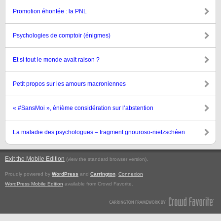
Promotion éhontée : la PNL
Psychologies de comptoir (énigmes)
Et si tout le monde avait raison ?
Petit propos sur les amours macroniennes
« #SansMoi », énième considération sur l’abstention
La maladie des psychologues – fragment gnouroso-nietzschéen
Exit the Mobile Edition
.
(view the standard browser version)
Proudly powered by
WordPress
and
Carrington
.
Connexion
WordPress Mobile Edition
available from Crowd Favorite.