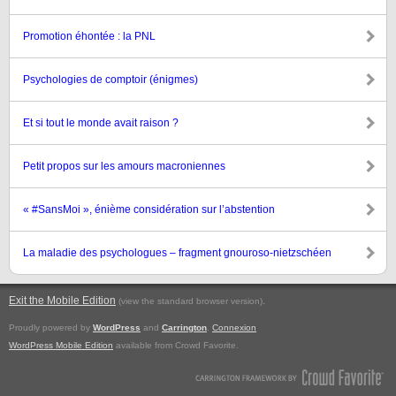
Promotion éhontée : la PNL
Psychologies de comptoir (énigmes)
Et si tout le monde avait raison ?
Petit propos sur les amours macroniennes
« #SansMoi », énième considération sur l’abstention
La maladie des psychologues – fragment gnouroso-nietzschéen
Exit the Mobile Edition
.
(view the standard browser version)
Proudly powered by
WordPress
and
Carrington
.
Connexion
WordPress Mobile Edition
available from Crowd Favorite.