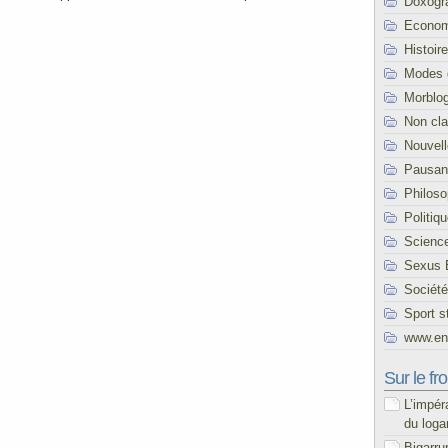
Doxogr
Econom
Histoire
Modes 
Morblo
Non cl
Nouvel
Pausani
Philoso
Politiq
Scienc
Sexus 
Société
Sport s
www.end
Sur le fro
L’impér
du loga
Bigarru