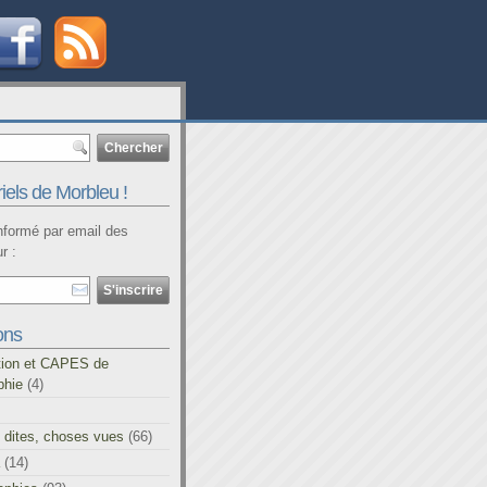
iels de Morbleu !
informé par email des
r :
ons
tion et CAPES de
phie
(4)
 dites, choses vues
(66)
(14)