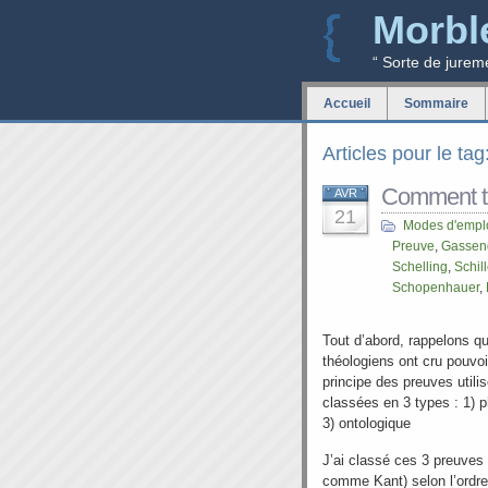
Morbl
“ Sorte de jurem
Accueil
Sommaire
Articles pour le ta
Comment tr
AVR
21
Modes d'empl
Preuve
,
Gassen
Schelling
,
Schill
Schopenhauer
,
Tout d’abord, rappelons q
théologiens ont cru pouvoi
principe des preuves utili
classées en 3 types : 1) 
3) ontologique
J’ai classé ces 3 preuves 
comme Kant) selon l’ordre 