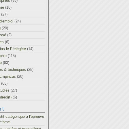
aphies
(93)
ie
(18)
(27)
d'emploi
(24)
g
(20)
assé
(2)
les
(6)
as le Périégète
(14)
phie
(115)
ue
(83)
es & techniques
(25)
Empiricus
(20)
(65)
tudies
(27)
redi(t)
(6)
nt
atif catégorique à l’épreuve
rithme
re, lumière et merveilleux