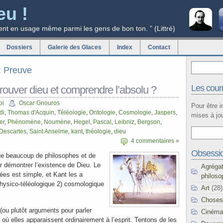
eu !
ent en usage même parmi les gens de bon ton. ” (Littré)
Dossiers
Galerie des Glaces
Index
Contact
g: Preuve
Les courr
ouver dieu et comprendre l’absolu ?
oi
Oscar Gnouros
Pour être 
di
,
Thomas d'Acquin
,
Téléologie
,
Ontologie
,
Cosmologie
,
Jaspers
,
mises à jou
er
,
Phénomène
,
Noumène
,
Hegel
,
Pascal
,
Leibniz
,
Bergson
,
Descartes
,
Saint Anselme
,
kant
,
théologie
,
dieu
4 commentaires »
Obsessi
ue beaucoup de philosophes et de
r démontrer l’existence de Dieu. Le
Agréga
sées est simple, et Kant les a
philoso
physico-téléologique 2) cosmologique
Art
(28)
Choses
(ou plutôt arguments pour parler
Cinéma
où elles apparaissent ordinairement à l’esprit. Tentons de les