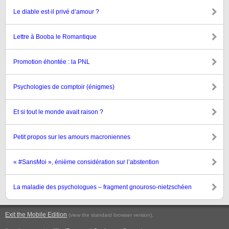
Le diable est-il privé d’amour ?
Lettre à Booba le Romantique
Promotion éhontée : la PNL
Psychologies de comptoir (énigmes)
Et si tout le monde avait raison ?
Petit propos sur les amours macroniennes
« #SansMoi », énième considération sur l’abstention
La maladie des psychologues – fragment gnouroso-nietzschéen
Exit the Mobile Edition
.
(view the standard browser version)