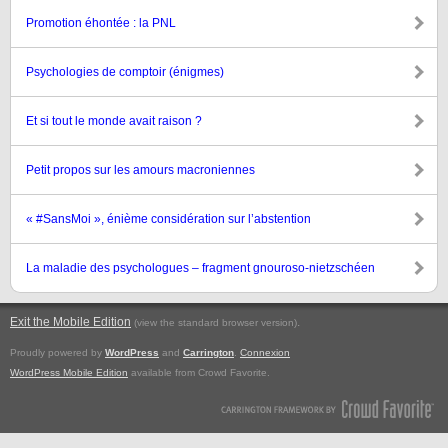
Promotion éhontée : la PNL
Psychologies de comptoir (énigmes)
Et si tout le monde avait raison ?
Petit propos sur les amours macroniennes
« #SansMoi », énième considération sur l’abstention
La maladie des psychologues – fragment gnouroso-nietzschéen
Exit the Mobile Edition
.
(view the standard browser version)
Proudly powered by
WordPress
and
Carrington
.
Connexion
WordPress Mobile Edition
available from Crowd Favorite.