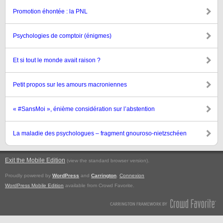
Promotion éhontée : la PNL
Psychologies de comptoir (énigmes)
Et si tout le monde avait raison ?
Petit propos sur les amours macroniennes
« #SansMoi », énième considération sur l’abstention
La maladie des psychologues – fragment gnouroso-nietzschéen
Exit the Mobile Edition
.
(view the standard browser version)
Proudly powered by
WordPress
and
Carrington
.
Connexion
WordPress Mobile Edition
available from Crowd Favorite.