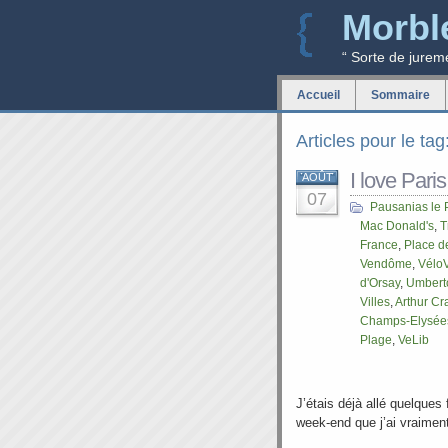
Morbl
“ Sorte de jurem
Accueil
Sommaire
Articles pour le ta
I love Paris
AOÛT
07
Pausanias le 
Mac Donald's
,
T
France
,
Place de
Vendôme
,
Vélo
d'Orsay
,
Umbert
Villes
,
Arthur Cr
Champs-Elysée
Plage
,
VeLib
J’étais déjà allé quelques
week-end que j’ai vraiment 