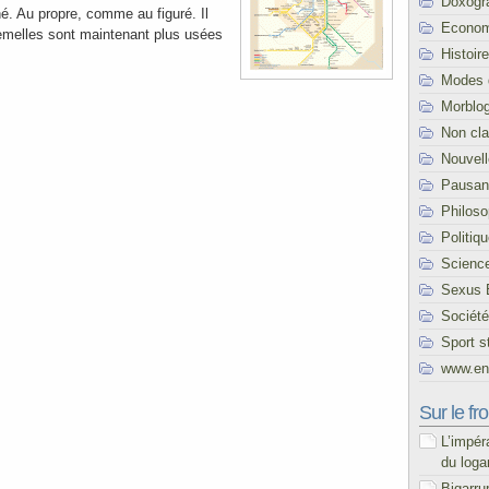
Doxogr
. Au propre, comme au figuré. Il
Econom
emelles sont maintenant plus usées
Histoire
Modes 
Morblo
Non cl
Nouvel
Pausani
Philoso
Politiq
Scienc
Sexus 
Société
Sport s
www.end
Sur le fro
L’impér
du loga
Bigarru