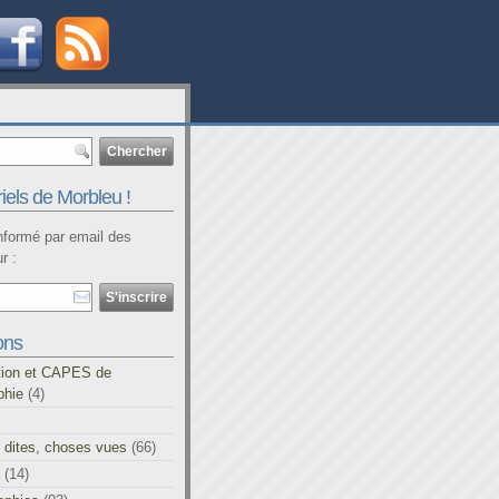
iels de Morbleu !
informé par email des
r :
ons
tion et CAPES de
phie
(4)
 dites, choses vues
(66)
(14)