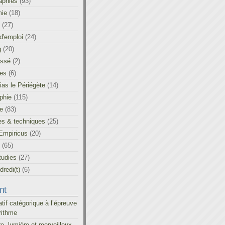
aphies
(93)
ie
(18)
(27)
d'emploi
(24)
g
(20)
assé
(2)
les
(6)
as le Périégète
(14)
phie
(115)
ue
(83)
es & techniques
(25)
Empiricus
(20)
(65)
tudies
(27)
redi(t)
(6)
nt
atif catégorique à l’épreuve
rithme
re, lumière et merveilleux