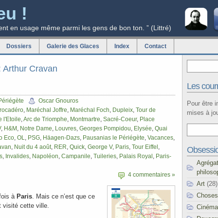
eu !
ent en usage même parmi les gens de bon ton. ” (Littré)
Dossiers
Galerie des Glaces
Index
Contact
g: Arthur Cravan
Les courr
Périégète
Oscar Gnouros
Pour être 
rocadéro
,
Maréchal Joffre
,
Maréchal Foch
,
Dupleix
,
Tour de
mises à jou
 l'Etoile
,
Arc de Triomphe
,
Montmartre
,
Sacré-Coeur
,
Place
V
,
H&M
,
Notre Dame
,
Louvres
,
Georges Pompidou
,
Elysée
,
Quai
o Eco
,
OL
,
PSG
,
Häagen-Dazs
,
Pausanias le Périégète
,
Vacances
,
avan
,
Nuit du 4 août
,
RER
,
Quick
,
George V
,
Paris
,
Tour Eiffel
,
Obsessi
s
,
Invalides
,
Napoléon
,
Campanile
,
Tuileries
,
Palais Royal
,
Paris-
Agréga
philoso
4 commentaires »
Art
(28)
Choses
 fois à
Paris
. Mais ce n’est que ce
visité cette ville.
Cinéma