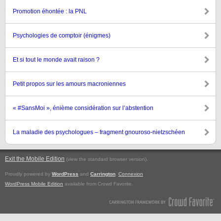
Promotion éhontée : la PNL
Psychologies de comptoir (énigmes)
Et si tout le monde avait raison ?
Petit propos sur les amours macroniennes
« #SansMoi », énième considération sur l’abstention
La maladie des psychologues – fragment gnouroso-nietzschéen
Exit the Mobile Edition
.
(view the standard browser version)
Proudly powered by
WordPress
and
Carrington
.
Connexion
WordPress Mobile Edition
available from Crowd Favorite.