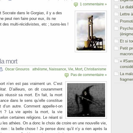
1 commentaire »
Le diab
t Socrate dans le
Gorgias
, il y a des
Lettre 
e peut rien faire pour eux, ils ne
Promoti
 des multi-récidivistes, etc ; tuons-les !
Psychol
(énigm
Et si t
Petit p
macron
 la mort
« #San
considé
Oscar Gnouros
athéisme
,
Naissance
,
Vie
,
Mort
,
Christianisme
La mal
Pas de commentaire »
fragmen
mort n’en est pas vraiment un. C’est
tat
. D’ailleurs, on dit couramment
is réussir sa mort. En fait, la mort
ance dans le sens qu’elle constitue
t d’un autre. Comment appelle-t-on
ort ? La vie après la mort, la vie
 selon certaines religions. Le néant si
ou les athées. On a donc le choix de croire en une nouvelle vie,
 rien : la belle chose ! Je pense donc qu’il n’y a rien après la