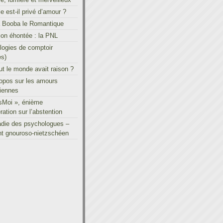
le est-il privé d’amour ?
à Booba le Romantique
on éhontée : la PNL
ogies de comptoir
es)
out le monde avait raison ?
ropos sur les amours
iennes
sMoi », énième
ration sur l’abstention
adie des psychologues –
t gnouroso-nietzschéen