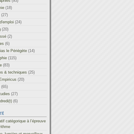
aphies
(93)
ie
(18)
(27)
d'emploi
(24)
g
(20)
assé
(2)
les
(6)
as le Périégète
(14)
phie
(115)
ue
(83)
es & techniques
(25)
Empiricus
(20)
(65)
tudies
(27)
redi(t)
(6)
nt
atif catégorique à l’épreuve
rithme
re, lumière et merveilleux