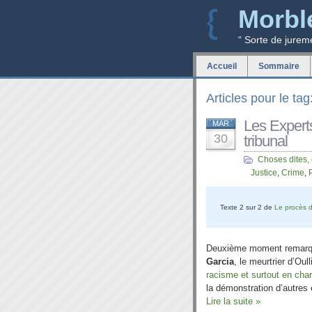
Morbl
“ Sorte de jurem
Accueil
Sommaire
Articles pour le tag
Les Expert
MAR
30
tribunal
Choses dites,
Justice
,
Crime
,
Texte 2 sur 2 de
Le procès d
Deuxième moment remarq
Garcia
, le meurtrier d’Oul
racisme et surtout en char
la démonstration d’autres
Lire la suite »