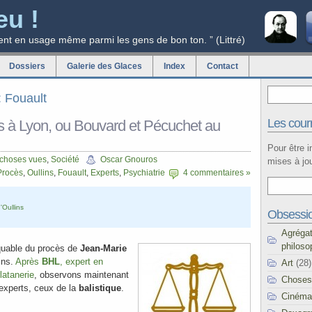
eu !
ent en usage même parmi les gens de bon ton. ” (Littré)
Dossiers
Galerie des Glaces
Index
Contact
: Fouault
Les courr
s à Lyon, ou Bouvard et Pécuchet au
Pour être 
 choses vues
,
Société
Oscar Gnouros
mises à jou
Procès
,
Oullins
,
Fouault
,
Experts
,
Psychiatrie
4 commentaires »
'Oullins
Obsessi
Agréga
philoso
uable du procès de
Jean-Marie
lins.
Après
BHL
, expert en
Art
(28)
latanerie
, observons maintenant
Choses
 experts, ceux de la
balistique
.
Cinéma