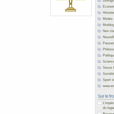
Doxogr
Econom
Histoire
Modes 
Morblo
Non cl
Nouvel
Pausani
Philoso
Politiq
Scienc
Sexus 
Société
Sport s
www.end
Sur le fro
L’impér
du loga
Bigarru