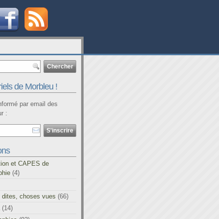
iels de Morbleu !
informé par email des
r :
ons
tion et CAPES de
phie
(4)
 dites, choses vues
(66)
(14)