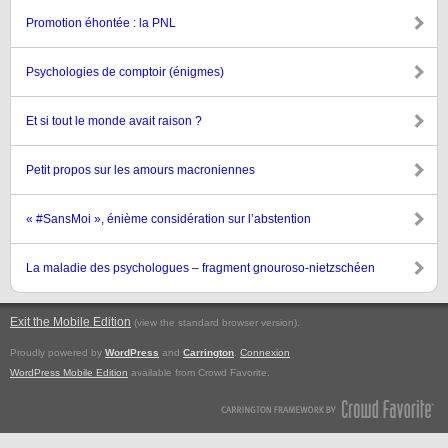
Promotion éhontée : la PNL
Psychologies de comptoir (énigmes)
Et si tout le monde avait raison ?
Petit propos sur les amours macroniennes
« #SansMoi », énième considération sur l’abstention
La maladie des psychologues – fragment gnouroso-nietzschéen
Exit the Mobile Edition
.
(view the standard browser version)
Proudly powered by
WordPress
and
Carrington
.
Connexion
WordPress Mobile Edition
available from Crowd Favorite.