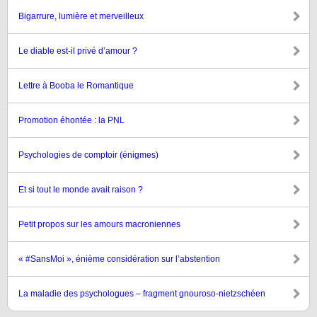
Bigarrure, lumière et merveilleux
Le diable est-il privé d’amour ?
Lettre à Booba le Romantique
Promotion éhontée : la PNL
Psychologies de comptoir (énigmes)
Et si tout le monde avait raison ?
Petit propos sur les amours macroniennes
« #SansMoi », énième considération sur l’abstention
La maladie des psychologues – fragment gnouroso-nietzschéen