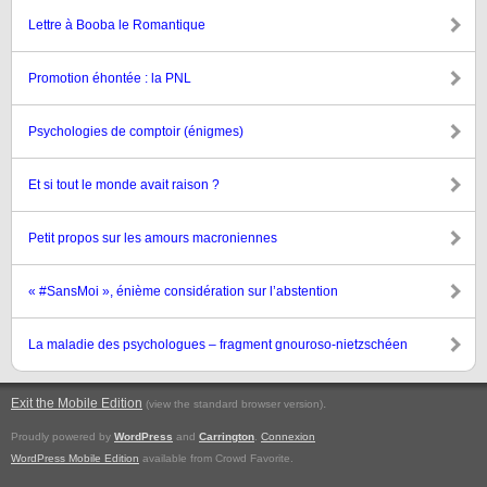
Lettre à Booba le Romantique
Promotion éhontée : la PNL
Psychologies de comptoir (énigmes)
Et si tout le monde avait raison ?
Petit propos sur les amours macroniennes
« #SansMoi », énième considération sur l’abstention
La maladie des psychologues – fragment gnouroso-nietzschéen
Exit the Mobile Edition
.
(view the standard browser version)
Proudly powered by
WordPress
and
Carrington
.
Connexion
WordPress Mobile Edition
available from Crowd Favorite.