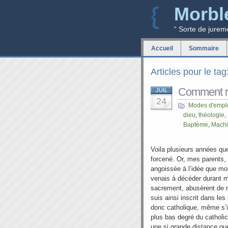
Morbl
“ Sorte de jurem
Accueil
Sommaire
Articles pour le tag
Comment ren
JUIL
24
Modes d'empl
dieu
,
théologie
,
Baptème
,
Machi
Voila plusieurs années qu
forcené. Or, mes parents,
angoissée à l’idée que mo
venais à décéder durant m
sacrement, abusèrent de m
suis ainsi inscrit dans les 
donc catholique, même s’il
plus bas degré du catholic
une si grande distance que