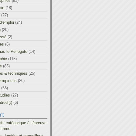
aphies
(93)
ie
(18)
(27)
d'emploi
(24)
g
(20)
assé
(2)
les
(6)
as le Périégète
(14)
phie
(115)
ue
(83)
es & techniques
(25)
Empiricus
(20)
(65)
tudies
(27)
redi(t)
(6)
nt
atif catégorique à l’épreuve
rithme
re, lumière et merveilleux