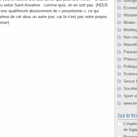
Doxogr
ieu selon Saint Anselme : comme quoi, on en sort pas. (NDLR:
Econom
cuns qualifieront abusivement de « proustienne », ce qui
Histoire
rlerai de cet abus un autre jour, car là n’est pas notre propos.
Modes 
rser).
Morblo
Non cl
Nouvel
Pausani
Philoso
Politiq
Scienc
Sexus 
Société
Sport s
www.end
Sur le fro
L’impér
du loga
Bigarru