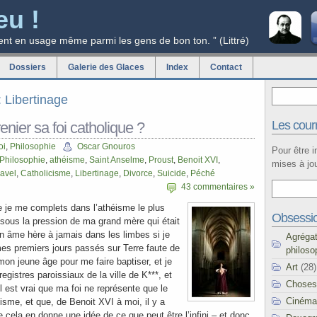
eu !
ent en usage même parmi les gens de bon ton. ” (Littré)
Dossiers
Galerie des Glaces
Index
Contact
: Libertinage
Les courr
ier sa foi catholique ?
oi
,
Philosophie
Oscar Gnouros
Pour être 
Philosophie
,
athéisme
,
Saint Anselme
,
Proust
,
Benoit XVI
,
mises à jou
avel
,
Catholicisme
,
Libertinage
,
Divorce
,
Suicide
,
Péché
43 commentaires »
e je me complets dans l’athéisme le plus
Obsessi
 sous la pression de ma grand mère qui était
n âme hère à jamais dans les limbes si je
Agréga
es premiers jours passés sur Terre faute de
philoso
on jeune âge pour me faire baptiser, et je
Art
(28)
registres paroissiaux de la ville de K***, et
Choses
 est vrai que ma foi ne représente que le
Cinéma
isme, et que, de Benoit XVI à moi, il y a
 cela en donne une idée de ce que peut être l’infini – et donc