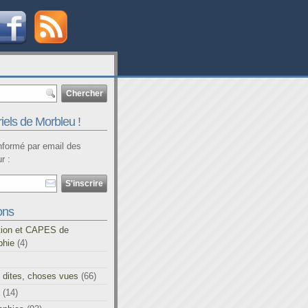
iels de Morbleu !
informé par email des
r :
ons
tion et CAPES de
phie
(4)
 dites, choses vues
(66)
(14)