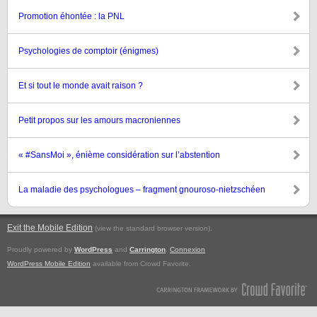
Promotion éhontée : la PNL
Psychologies de comptoir (énigmes)
Et si tout le monde avait raison ?
Petit propos sur les amours macroniennes
« #SansMoi », énième considération sur l’abstention
La maladie des psychologues – fragment gnouroso-nietzschéen
Exit the Mobile Edition
.
(view the standard browser version)
Proudly powered by
WordPress
and
Carrington
.
Connexion
WordPress Mobile Edition
available from Crowd Favorite.