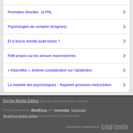
Promotion éhontée : la PNL
Psychologies de comptoir (énigmes)
Et si tout le monde avait raison ?
Petit propos sur les amours macroniennes
« #SansMoi », énième considération sur l’abstention
La maladie des psychologues – fragment gnouroso-nietzschéen
Exit the Mobile Edition
.
(view the standard browser version)
Proudly powered by
WordPress
and
Carrington
.
Connexion
WordPress Mobile Edition
available from Crowd Favorite.