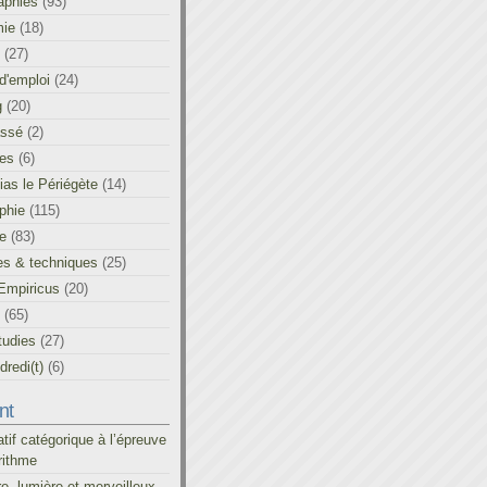
aphies
(93)
ie
(18)
(27)
d'emploi
(24)
g
(20)
assé
(2)
les
(6)
as le Périégète
(14)
phie
(115)
ue
(83)
es & techniques
(25)
Empiricus
(20)
(65)
tudies
(27)
redi(t)
(6)
nt
atif catégorique à l’épreuve
rithme
re, lumière et merveilleux