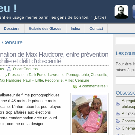
eu !
ent en usage même parmi les gens de bon ton. ” (Littré)
Dossiers
Galerie des Glaces
Index
Contact
g: Censure
Les courr
ation de Max Hardcore, entre prévention
ilie et délit d’obscénité
Pour être 
cus
Oscar Gnouros
mises à jou
nity Prosecution Task Force
,
Lawrence
,
Pornographie
,
Obscénite
,
Max Hardcore
,
Paul F. Little
,
Pédophilie
,
Miller
,
Censure
4 commentaires »
Obsessi
éalisateur de films pornographiques
Agréga
mné à 48 mois de prison le mois
philoso
icaine. L’information fut peu relayée
ors trop affairés aux élections
Art
(28)
 cette condamnation crée un lourd
Choses
rie », comme on la désigne
Cinéma