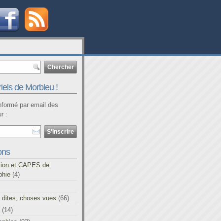
iels de Morbleu !
informé par email des
r :
ons
tion et CAPES de
phie
(4)
 dites, choses vues
(66)
(14)