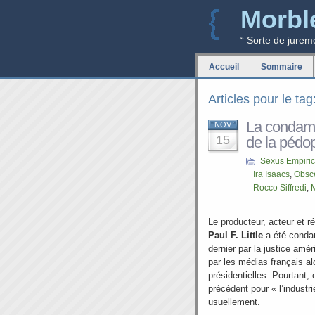
Morbl
“ Sorte de jurem
Accueil
Sommaire
Articles pour le ta
La condamn
NOV
15
de la pédoph
Sexus Empiri
Ira Isaacs
,
Obsce
Rocco Siffredi
,
Le producteur, acteur et r
Paul F. Little
a été conda
dernier par la justice amér
par les médias français al
présidentielles. Pourtant,
précédent pour « l’indust
usuellement.