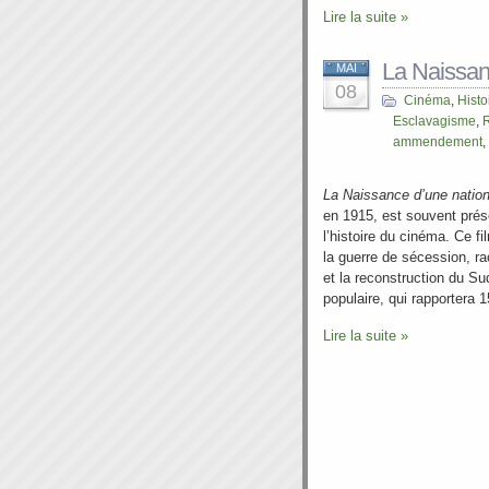
Lire la suite »
La Naissan
MAI
08
Cinéma
,
Histo
Esclavagisme
,
ammendement
,
La Naissance d’une natio
en 1915, est souvent pré
l’histoire du cinéma. Ce f
la guerre de sécession, r
et la reconstruction du Su
populaire, qui rapportera 1
Lire la suite »