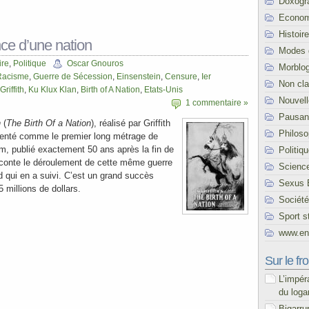
Doxogr
Econom
Histoire
ce d’une nation
Modes 
ire
,
Politique
Oscar Gnouros
Morblo
Racisme
,
Guerre de Sécession
,
Einsenstein
,
Censure
,
Ier
Non cl
Griffith
,
Ku Klux Klan
,
Birth of A Nation
,
Etats-Unis
Nouvel
1 commentaire »
Pausani
n
(
The Birth Of a Nation
), réalisé par Griffith
Philoso
senté comme le premier long métrage de
ilm, publié exactement 50 ans après la fin de
Politiq
aconte le déroulement de cette même guerre
Scienc
d qui en a suivi. C’est un grand succès
Sexus 
5 millions de dollars.
Société
Sport s
www.end
Sur le fro
L’impér
du loga
Bigarru