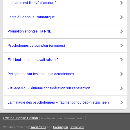
Le diable est-il privé d’amour ?
Lettre à Booba le Romantique
Promotion éhontée : la PNL
Psychologies de comptoir (énigmes)
Et si tout le monde avait raison ?
Petit propos sur les amours macroniennes
« #SansMoi », énième considération sur l’abstention
La maladie des psychologues – fragment gnouroso-nietzschéen
Exit the Mobile Edition
.
(view the standard browser version)
Proudly powered by
WordPress
and
Carrington
.
Connexion