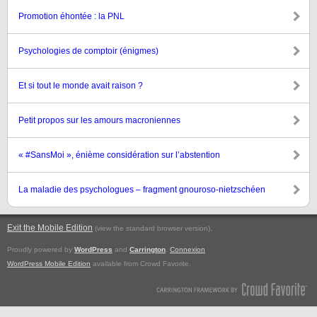
Promotion éhontée : la PNL
Psychologies de comptoir (énigmes)
Et si tout le monde avait raison ?
Petit propos sur les amours macroniennes
« #SansMoi », énième considération sur l’abstention
La maladie des psychologues – fragment gnouroso-nietzschéen
Exit the Mobile Edition
.
(view the standard browser version)
Proudly powered by
WordPress
and
Carrington
.
Connexion
WordPress Mobile Edition
available from Crowd Favorite.